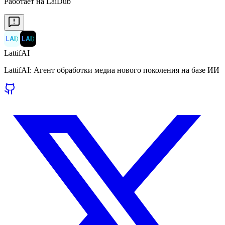
Работает на LaiDub
LAI
〉
LAI
〉
LattifAI
LattifAI: Агент обработки медиа нового поколения на базе ИИ