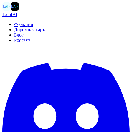
LAI
〉
LAI
〉
LattifAI
Функции
Дорожная карта
Блог
Podcasts