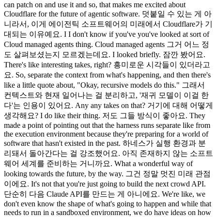
can patch on and use it and so, that makes me excited about
Cloudflare for the future of agentic software. 덧붙일 수 있는 게 아
니라서, 이게 에이전틱 소프트웨어의 미래에서 Cloudflare가 기
대되는 이유예요. I I don't know if you've you've looked at sort of
Cloud managed agents thing. Cloud managed agents 그거 어느 정
도 살펴보셨는지 모르겠는데요. I looked briefly. 잠깐 봤어요.
There's like interesting takes, right? 흥미로운 시각들이 있더라고
요. So, separate the context from what's happening, and then there's
like a little quote about, "Okay, recursive models do this." 그래서
컨텍스트와 현재 일어나는 걸 분리하고, '재귀 모델이 이걸 한
다'는 인용이 있어요. Any any takes on that? 거기에 대해 어떻게
생각해요? I do like their thing. 저도 그들 방식이 좋아요. They
made a point of pointing out that the harness runs separate like from
the execution environment because they're preparing for a world of
software that hasn't existed in the past. 하네스가 실행 환경과 분
리돼서 돌아간다는 걸 강조했어요. 아직 존재하지 않는 소프트
웨어 세계를 준비하는 거니까요. What a wonderful way of
looking towards the future, by the way. 그건 정말 멋진 미래 관점
이에요. It's not that you're just going to build the next crowd API.
단순히 다음 Claude API를 만드는 게 아니에요. We're like, we
don't even know the shape of what's going to happen and while that
needs to run in a sandboxed environment, we do have ideas on how