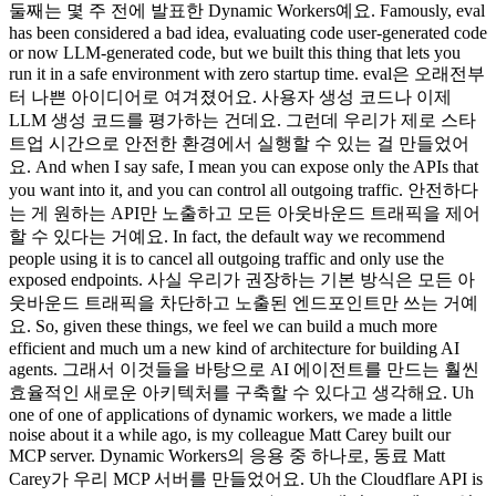
둘째는 몇 주 전에 발표한 Dynamic Workers예요. Famously, eval
has been considered a bad idea, evaluating code user-generated code
or now LLM-generated code, but we built this thing that lets you
run it in a safe environment with zero startup time. eval은 오래전부
터 나쁜 아이디어로 여겨졌어요. 사용자 생성 코드나 이제
LLM 생성 코드를 평가하는 건데요. 그런데 우리가 제로 스타
트업 시간으로 안전한 환경에서 실행할 수 있는 걸 만들었어
요. And when I say safe, I mean you can expose only the APIs that
you want into it, and you can control all outgoing traffic. 안전하다
는 게 원하는 API만 노출하고 모든 아웃바운드 트래픽을 제어
할 수 있다는 거예요. In fact, the default way we recommend
people using it is to cancel all outgoing traffic and only use the
exposed endpoints. 사실 우리가 권장하는 기본 방식은 모든 아
웃바운드 트래픽을 차단하고 노출된 엔드포인트만 쓰는 거예
요. So, given these things, we feel we can build a much more
efficient and much um a new kind of architecture for building AI
agents. 그래서 이것들을 바탕으로 AI 에이전트를 만드는 훨씬
효율적인 새로운 아키텍처를 구축할 수 있다고 생각해요. Uh
one of one of applications of dynamic workers, we made a little
noise about it a while ago, is my colleague Matt Carey built our
MCP server. Dynamic Workers의 응용 중 하나로, 동료 Matt
Carey가 우리 MCP 서버를 만들었어요. Uh the Cloudflare API is