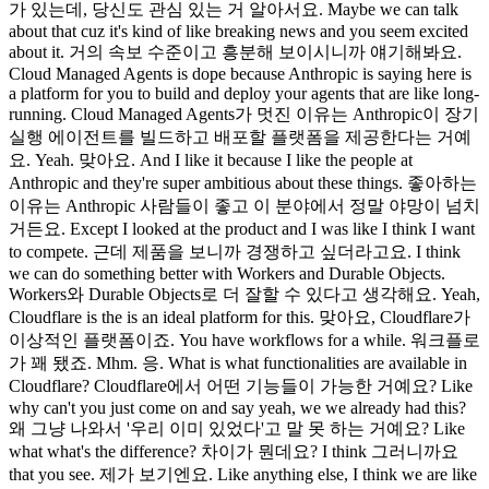
가 있는데, 당신도 관심 있는 거 알아서요. Maybe we can talk
about that cuz it's kind of like breaking news and you seem excited
about it. 거의 속보 수준이고 흥분해 보이시니까 얘기해봐요.
Cloud Managed Agents is dope because Anthropic is saying here is
a platform for you to build and deploy your agents that are like long-
running. Cloud Managed Agents가 멋진 이유는 Anthropic이 장기
실행 에이전트를 빌드하고 배포할 플랫폼을 제공한다는 거예
요. Yeah. 맞아요. And I like it because I like the people at
Anthropic and they're super ambitious about these things. 좋아하는
이유는 Anthropic 사람들이 좋고 이 분야에서 정말 야망이 넘치
거든요. Except I looked at the product and I was like I think I want
to compete. 근데 제품을 보니까 경쟁하고 싶더라고요. I think
we can do something better with Workers and Durable Objects.
Workers와 Durable Objects로 더 잘할 수 있다고 생각해요. Yeah,
Cloudflare is the is an ideal platform for this. 맞아요, Cloudflare가
이상적인 플랫폼이죠. You have workflows for a while. 워크플로
가 꽤 됐죠. Mhm. 응. What is what functionalities are available in
Cloudflare? Cloudflare에서 어떤 기능들이 가능한 거예요? Like
why can't you just come on and say yeah, we we already had this?
왜 그냥 나와서 '우리 이미 있었다'고 말 못 하는 거예요? Like
what what's the difference? 차이가 뭔데요? I think 그러니까요
that you see. 제가 보기엔요. Like anything else, I think we are like