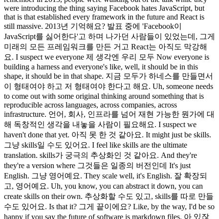
were introducing the thing saying Facebook hates JavaScript, but
that is that established every framework in the future and React is
still massive. 2013년 기억해요? 발표 중에 'Facebook이
JavaScript를 싫어한다'고 하며 나가던 사람들이 있었는데, 그게
미래의 모든 프레임워크를 만든 거고 React는 아직도 막강해
요. I suspect we everyone 제 생각엔 우리 모두 Now everyone is
building a harness and everyone's like, well, it should be in this
shape, it should be in that shape. 지금 모두가 하네스를 만들면서
이 형태여야 하고 저 형태여야 한다고 해요. Uh, someone needs
to come out with some original thinking around something that is
reproducible across languages, across companies, across
infrastructure. 언어, 회사, 인프라를 넘어 재현 가능한 뭔가에 대
해 독창적인 생각을 내놓을 사람이 필요해요. I suspect we
haven't done that yet. 아직 못 한 것 같아요. It might just be skills.
그냥 skills일 수도 있어요. I feel like skills are the ultimate
translation. skills가 궁극의 추상화인 것 같아요. And they're
they're a version where 그것들은 일종의 버전인데 It's just
English. 그냥 영어예요. They scale well, it's English. 잘 확장되
고, 영어예요. Uh, you know, you can abstract it down, you can
create skills on their own. 추상화할 수도 있고, skills를 따로 만들
수도 있어요. Is that it? 그게 끝이에요? Like, by the way, I'd be so
happy if you say the future of software is markdown files. 아 있잖