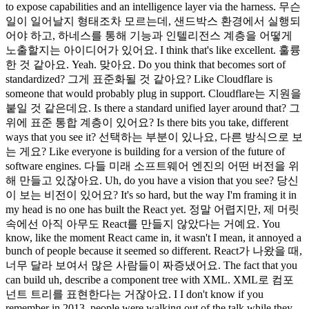
to expose capabilities and an intelligence layer via the harness. 무슨
일이 일어날지 형태조차 모르는데, 샌드박스 환경에서 실행되
어야 하고, 하네스를 통해 기능과 인텔리전스 계층을 어떻게
노출할지는 아이디어가 있어요. I think that's like excellent. 훌륭
한 것 같아요. Yeah. 맞아요. Do you think that becomes sort of
standardized? 그게 표준화될 것 같아요? Like Cloudflare is
someone that would probably plug in support. Cloudflare는 지원을
붙일 것 같은데요. Is there a standard unified layer around that? 그
위에 표준 통합 계층이 있어요? Is there bits you take, different
ways that you see it? 선택하는 부분이 있나요, 다른 방식으로 보
는 게요? Like everyone is building for a version of the future of
software engines. 다들 미래 소프트웨어 엔진의 어떤 버전을 위
해 만들고 있잖아요. Uh, do you have a vision that you see? 당신
이 보는 비전이 있어요? It's so hard, but the way I'm framing it in
my head is no one has built the React yet. 정말 어렵지만, 제 머릿
속에선 아직 아무도 React를 만들지 않았다는 거예요. You
know, like the moment React came in, it wasn't I mean, it annoyed a
bunch of people because it seemed so different. React가 나왔을 때,
너무 달라 보여서 많은 사람들이 짜증냈어요. The fact that you
can build uh, describe a component tree with XML. XML로 컴포
넌트 트리를 표현한다는 거잖아요. I I don't know if you
remember in 2013, people were walking out of the talk while they