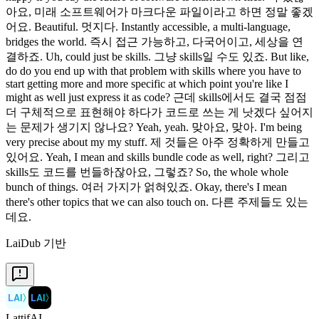
아요, 미래 소프트웨어가 마크다운 파일이라고 하면 정말 좋겠
어요. Beautiful. 멋지다. Instantly accessible, a multi-language,
bridges the world. 즉시 접근 가능하고, 다국어이고, 세상을 연
결하죠. Uh, could just be skills. 그냥 skills일 수도 있죠. But like,
do do you end up with that problem with skills where you have to
start getting more and more specific at which point you're like I
might as well just express it as code? 근데 skills에서도 결국 점점
더 구체적으로 표현해야 하다가 코드로 쓰는 게 낫겠다 싶어지
는 문제가 생기지 않나요? Yeah, yeah. 맞아요, 맞아. I'm being
very precise about my my stuff. 제 것들은 아주 정확하게 만들고
있어요. Yeah, I mean and skills bundle code as well, right? 그리고
skills도 코드를 번들하잖아요, 그렇죠? So, the whole whole
bunch of things. 여러 가지가 얽혀있죠. Okay, there's I mean
there's other topics that we can also touch on. 다른 주제들도 있는
데요.
LaiDub 기반
LAI
〉
LAI
〉
LattifAI