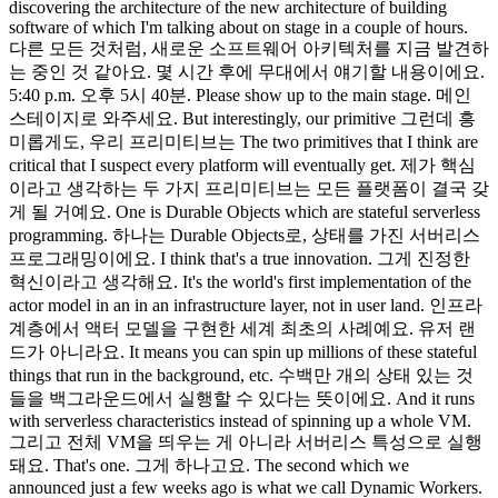
discovering the architecture of the new architecture of building
software of which I'm talking about on stage in a couple of hours.
다른 모든 것처럼, 새로운 소프트웨어 아키텍처를 지금 발견하
는 중인 것 같아요. 몇 시간 후에 무대에서 얘기할 내용이에요.
5:40 p.m. 오후 5시 40분. Please show up to the main stage. 메인
스테이지로 와주세요. But interestingly, our primitive 그런데 흥
미롭게도, 우리 프리미티브는 The two primitives that I think are
critical that I suspect every platform will eventually get. 제가 핵심
이라고 생각하는 두 가지 프리미티브는 모든 플랫폼이 결국 갖
게 될 거예요. One is Durable Objects which are stateful serverless
programming. 하나는 Durable Objects로, 상태를 가진 서버리스
프로그래밍이에요. I think that's a true innovation. 그게 진정한
혁신이라고 생각해요. It's the world's first implementation of the
actor model in an in an infrastructure layer, not in user land. 인프라
계층에서 액터 모델을 구현한 세계 최초의 사례예요. 유저 랜
드가 아니라요. It means you can spin up millions of these stateful
things that run in the background, etc. 수백만 개의 상태 있는 것
들을 백그라운드에서 실행할 수 있다는 뜻이에요. And it runs
with serverless characteristics instead of spinning up a whole VM.
그리고 전체 VM을 띄우는 게 아니라 서버리스 특성으로 실행
돼요. That's one. 그게 하나고요. The second which we
announced just a few weeks ago is what we call Dynamic Workers.