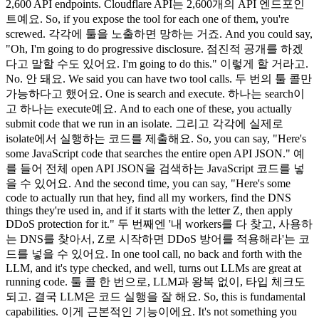
2,600 API endpoints. Cloudflare API는 2,600개의 API 엔드포인
트예요. So, if you expose the tool for each one of them, you're
screwed. 각각에 툴을 노출하면 망하는 거죠. And you could say,
"Oh, I'm going to do progressive disclosure. 점진적 공개를 하겠
다고 말할 수도 있어요. I'm going to do this." 이렇게 할 거라고.
No. 안 돼요. We said you can have two tool calls. 두 번의 툴 콜만
가능하다고 했어요. One is search and execute. 하나는 search이
고 하나는 execute예요. And to each one of these, you actually
submit code that we run in an isolate. 그리고 각각에 실제로
isolate에서 실행하는 코드를 제출해요. So, you can say, "Here's
some JavaScript code that searches the entire open API JSON." 예
를 들어 전체 open API JSON을 검색하는 JavaScript 코드를 넣
을 수 있어요. And the second time, you can say, "Here's some
code to actually run that hey, find all my workers, find the DNS
things they're used in, and if it starts with the letter Z, then apply
DDoS protection for it." 두 번째엔 '내 workers를 다 찾고, 사용하
는 DNS를 찾아서, Z로 시작하면 DDoS 방어를 적용해라'는 코
드를 넣을 수 있어요. In one tool call, no back and forth with the
LLM, and it's type checked, and well, turns out LLMs are great at
running code. 툴 콜 한 번으로, LLM과 왕복 없이, 타입 체크도
되고. 결국 LLM은 코드 실행을 잘 해요. So, this is fundamental
capabilities. 이게 근본적인 기능이에요. It's not something you