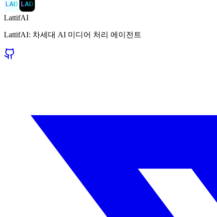
LAI
〉
LAI
〉
LattifAI
LattifAI: 차세대 AI 미디어 처리 에이전트