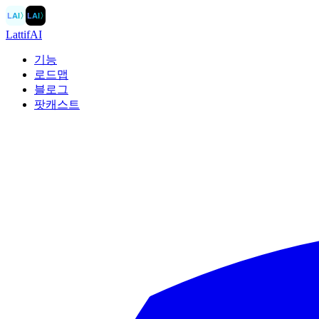
LAI
〉
LAI
〉
LattifAI
기능
로드맵
블로그
팟캐스트