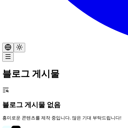
블로그 게시물
블로그 게시물 없음
흥미로운 콘텐츠를 제작 중입니다. 많은 기대 부탁드립니다!