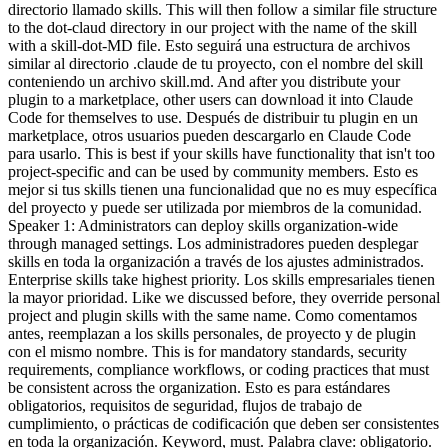
directorio llamado skills. This will then follow a similar file structure
to the dot-claud directory in our project with the name of the skill
with a skill-dot-MD file. Esto seguirá una estructura de archivos
similar al directorio .claude de tu proyecto, con el nombre del skill
conteniendo un archivo skill.md. And after you distribute your
plugin to a marketplace, other users can download it into Claude
Code for themselves to use. Después de distribuir tu plugin en un
marketplace, otros usuarios pueden descargarlo en Claude Code
para usarlo. This is best if your skills have functionality that isn't too
project-specific and can be used by community members. Esto es
mejor si tus skills tienen una funcionalidad que no es muy específica
del proyecto y puede ser utilizada por miembros de la comunidad.
Speaker 1: Administrators can deploy skills organization-wide
through managed settings. Los administradores pueden desplegar
skills en toda la organización a través de los ajustes administrados.
Enterprise skills take highest priority. Los skills empresariales tienen
la mayor prioridad. Like we discussed before, they override personal
project and plugin skills with the same name. Como comentamos
antes, reemplazan a los skills personales, de proyecto y de plugin
con el mismo nombre. This is for mandatory standards, security
requirements, compliance workflows, or coding practices that must
be consistent across the organization. Esto es para estándares
obligatorios, requisitos de seguridad, flujos de trabajo de
cumplimiento, o prácticas de codificación que deben ser consistentes
en toda la organización. Keyword, must. Palabra clave: obligatorio.