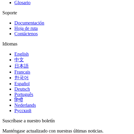
Glosario
Soporte
Documentación
Hoja de ruta
Contáctenos
Idiomas
English
中文
日本語
Français
한국어
Español
Deutsch
Português
हिन्दी
Nederlands
Русский
Suscríbase a nuestro boletín
Manténgase actualizado con nuestras últimas noticias.