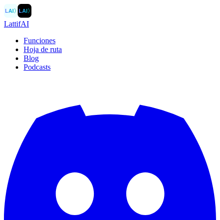
LAI
〉
LAI
〉
LattifAI
Funciones
Hoja de ruta
Blog
Podcasts