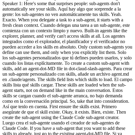
Speaker 1: Here's some that surprises people: sub-agents don't
automatically see your skills. Aquí hay algo que sorprende a la
gente: los sub-agentes no ven automáticamente tus skills. Yeah.
Exacto. When you delegate a task to a sub-agent, it starts with a
fresh clean context. Cuando delegas una tarea a un sub-agente, este
comienza con un contexto limpio y nuevo. Built-in agents like the
explorer, planner, and verify can't access skills at all. Los agentes
integrados como el explorador, el planificador y el verificador no
pueden acceder a los skills en absoluto. Only custom sub-agents you
define can use them, and only when you explicitly list them. Solo
los sub-agentes personalizados que tú defines pueden usarlos, y solo
cuando los listas explícitamente. To create a custom sub-agent with
skills, add an agent-dot-MD file in dot-claud-slash-agents. Para crear
un sub-agente personalizado con skills, añade un archivo agent.md
en .claude/agents. The skills field lists which skills to load. El campo
skills lista qué skills cargar. These skills are loaded when the sub-
agent starts, not on demand like in the main conversation. Estos
skills se cargan cuando el sub-agente arranca, no bajo demanda
como en la conversación principal. So, take that into consideration.
Así que tenlo en cuenta. First ensure the skills exist. Primero
asegúrate de que el skill existe. Okay, it exists. Bien, existe. Then
create the sub-agent using the Claude Code sub-agent creator.
Luego crea el sub-agente usando el creador de sub-agentes de
Claude Code. If you have a sub-agent that you want to add these
skills to already, just go to the existing agent-dot-MD file. Si ya