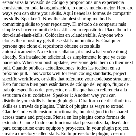
estandariza la revisión de código y proporciona una experiencia
consistente en toda la organización, lo que es mucho mejor. Here are
ways you can share your skills. Aquí tienes las formas de compartir
tus skills. Speaker 1: Now the simplest sharing method is
committing skills to your repository. El método de compartir más
simple es hacer commit de los skills en tu repositorio. Place them in
dot-claud-slash-skills. Colócalos en .claude/skills. Anyone who
clones the repository gets these skills automatically. Cualquier
persona que clone el repositorio obtiene estos skills
automáticamente. No extra installation, it's just what you're doing
already. Sin instalación adicional, es simplemente lo que ya estás
haciendo. When you push updates, everyone gets them on their next
pull. Cuando publicas actualizaciones, todos las reciben en su
próximo pull. This works well for team coding standards, project-
specific workflows, or skills that reference your codebase structure.
Esto funciona bien para estándares de código del equipo, flujos de
trabajo específicos del proyecto, o skills que hacen referencia a la
estructura de tu codebase. Speaker 1: Another way you can
distribute your skills is through plugins. Otra forma de distribuir tus
skills es a través de plugins. Think of plugins as ways to extend
Claude Code with custom functionality, but designed to be shared
across teams and projects. Piensa en los plugins como formas de
extender Claude Code con funcionalidad personalizada, diseñados
para compartirse entre equipos y proyectos. In your plugin project,
create a directory called skills. En tu proyecto de plugin, crea un