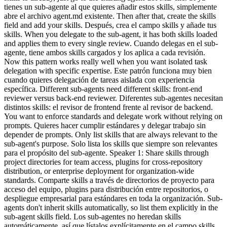
tienes un sub-agente al que quieres añadir estos skills, simplemente
abre el archivo agent.md existente. Then after that, create the skills
field and add your skills. Después, crea el campo skills y añade tus
skills. When you delegate to the sub-agent, it has both skills loaded
and applies them to every single review. Cuando delegas en el sub-
agente, tiene ambos skills cargados y los aplica a cada revisión.
Now this pattern works really well when you want isolated task
delegation with specific expertise. Este patrón funciona muy bien
cuando quieres delegación de tareas aislada con experiencia
específica. Different sub-agents need different skills: front-end
reviewer versus back-end reviewer. Diferentes sub-agentes necesitan
distintos skills: el revisor de frontend frente al revisor de backend.
You want to enforce standards and delegate work without relying on
prompts. Quieres hacer cumplir estándares y delegar trabajo sin
depender de prompts. Only list skills that are always relevant to the
sub-agent's purpose. Solo lista los skills que siempre son relevantes
para el propósito del sub-agente. Speaker 1: Share skills through
project directories for team access, plugins for cross-repository
distribution, or enterprise deployment for organization-wide
standards. Comparte skills a través de directorios de proyecto para
acceso del equipo, plugins para distribución entre repositorios, o
despliegue empresarial para estándares en toda la organización. Sub-
agents don't inherit skills automatically, so list them explicitly in the
sub-agent skills field. Los sub-agentes no heredan skills
automáticamente, así que lístalos explícitamente en el campo skills