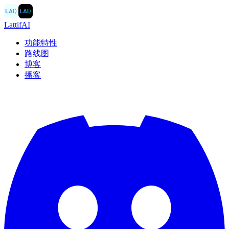
LAI
〉
LAI
〉
LattifAI
功能特性
路线图
博客
播客