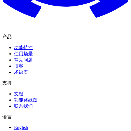
产品
功能特性
使用场景
常见问题
博客
术语表
支持
文档
功能路线图
联系我们
语言
English