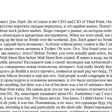
You know, I I didn't know I was one day going to run institutional money and have a big fund and, you know, I was just having fun and uh and blowing off steam and and uh yeah, it was fun. Понимаешь, я не знал, что однажды буду управлять институциональными деньгами и иметь большой фонд. Я просто развлекался, выпускал пар, и да, это было весело. I mean, investing is fun and particularly on the short side. Инвестирование, это весело, особенно в шорт. I mean, there's so much humor in it when you detect these companies, especially in the '9s. Там столько юмора, когда находишь такие компании, особенно в девяностые. I mean, that the it was really unsupervised. Всё это было совершенно бесконтрольно. There were some incredibly fraudulent companies out there and it was just fun to uncover them and kind of taunt the management teams and ultimately uh prevail. Там были невероятно мошеннические компании, и было просто здорово их разоблачать, немного насмехаться над командами менеджеров и в итоге побеждать. You have one story above others that kind of stands out in that era. У вас есть одна история из той эпохи, которая выделяется больше других. I mean, there were there were a bunch. Их было немало. There was uh wow. Была одна компания, ой. Um, there was a company called Act Trade that I remember run by a guy who was like a repeat uh fraudster and we uncovered it and and um you know I I know we really got under this person's skin and ultimately it was really just a factoring company trading at five six Была компания под названием Act Trade. Её, насколько я помню, возглавлял какой-то рецидивист-мошенник. Мы её раскрыли, и знаете, мы реально задели этого человека за живое. В итоге это оказалась просто факторинговая компания, торговавшаяся с мультипликатором в пять-шесть... I don't remember what it some large multiple of book value and they had created a new technology called TADS Не помню, каким именно, но большой мультипликатор к балансовой стоимости. Они создали некую технологию под названием TADS. I don't remember what TAD stood for, but they were basically repackaging factory securities and saying that they had some special technology. Не помню, как расшифровывался TAD, но по сути они переупаковывали факторинговые бумаги и утверждали, что у них есть какая-то специальная технология. They were financing refrigerators and things like that. Они финансировали холодильники и всякое такое. Tell us um your evolution as an investor when you started Third Point. Расскажите нам о своей эволюции как инвестора, когда вы основали Third Point. I mean, you started with very very little capital. Вы начинали с очень маленьким капиталом. Now it's almost 30 billion of AUM. Сейчас AUM почти 30 миллиардов. your multistrat, but you learned at Jeffre, I think, like you learned helping people like David Ter allocate capitals. Вы мультистратегический фонд, но учились в Jefferies, помогая таким людям, как Дэвид Тепер, размещать капитал. Just walk us through how you learned to invest. Просто расскажите, как вы учились инвестировать. Well, I I started um really fascinated by investing and wanting to do it. Я начал с искреннего увлечения инвестированием и желания этим заниматься. I think when I I remember when I was 10 years old, my dad took me my dad was a notoriously bad investor himself. Помню, когда мне было 10 лет, отец взял меня, хотя сам он был печально известным плохим инвестором. So, he didn't give me any good exa