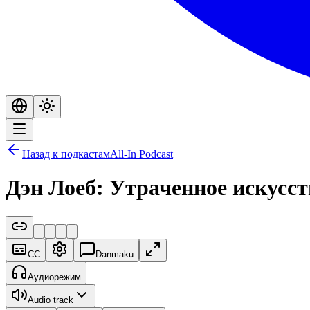
Назад к подкастам
All-In Podcast
Дэн Лоеб: Утраченное искусс
CC
Danmaku
Аудиорежим
Audio track