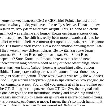
mples. Так что хорошего примера он мне не подал. He was a great lawyer, not a great investor. Он был отличным юристом, но не инвестором. But he took me to meet a broker and I started investing. Но он свёл меня с брокером, и я начал инвестировать. And then in high school in the 11th grade, I got a job at the branch office of Bear Stern, sorry, of uh Payne Weber working for a guy named Allan Crown who let me post his books and make cold calls. Потом в школе, в 11 классе, я устроился в филиал Bear Stearns, точнее Payne Webber, работал на человека по имени Аллан Краун, вёл его книги и совершал холодные звонки. And I think we broke certain securities laws, but I think the statute of limitations is passed. Думаю, мы нарушали кое-какие законы о ценных бумагах, но срок исковой давности уже истёк. I would trade um options on accidental petroleum and teladine. Я торговал опционами на Occidental Petroleum и Teledyne. there was a lot of volatility and um I think I had flurries of making money and lost all of it a couple of different times but it was a good good lesson. Там было много волатильности, и я думаю, у меня бывали всплески заработка, и я несколько раз всё терял, но это был хороший урок. I continued doing it in college and then um my learning started really formerly at Warberg Pinkis where I really learned to value enterprises as my first job private kind of across the spectrum of private equity and venture capital. Продолжал заниматься этим в университете, а затем настоящее обучение началось в Warburg Pincus, где я по-настоящему научился оценивать компании, это была моя первая работа, охватывавшая весь спектр от прямых инвестиций до венчурного капитала. I worked at a risk arb firm which was really invaluable. Я работал в фирме по рисковому арбитражу, это был бесценный опыт. Uh and then skipping forward I had I had way too many jobs in my 20s. Если перескочить вперёд, у меня было слишком много работ в двадцать с чем-то лет. Uh but I got really serious at Jeffre. Но я по-настоящему взялся за дело в Jefferies. I had a amazing opportunity to work on the distress debt desk there. Мне выпала замечательная возможность работать на деске дистрессовых долгов. I started out as a research analyst and I was just like drinking out of a fire hose. Я начинал как аналитик по исследованиям и буквально пил из пожарного шланга. There was so much activity. Активности было невероятно много. the securities were so cheap coming out of distressed and um it was you know the 10,000 hours 10,000 reps we would write up uh different things every every day there were big blocks of debt to move and I really got that that was my real learning point and you know I stress this to people that you know everyone's kind of sees mentorship as this sort of hierarchical thing where you you know learn from some wise older person but it's I I I learned a ton from my colleagues, from my own cohort, and I learned a ton from my customers, you know, like Eric Mindic was a um boy wonder at Goldman. Бумаги были невероятно дёшевы на выходе из дистресса. Знаете, эти десять тысяч часов, десять тысяч повто