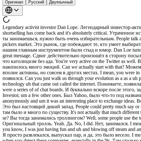
Оригинал
Русский
Двуязычный
Legendary activist investor Dan Lope. Легендарный инвестор-активист Дэн Лоуб. He of course is the CEO and CIO of Third Point. Он, конечно же, является CEO и CIO Third Point. The lost art of shortselling has come back and it's absolutely critical. Утраченное искусство коротких продаж вернулось, и это крайне важно. Doesn't matter what you do, you have to be really selective. Неважно, чем ты занимаешься, нужно быть очень избирательным. People talk about stock pickers market. Люди говорят о рынке, на котором побеждают те, кто умеет выбирать акции. This is a bond and credit pickers market. Это рынок, где побеждают те, кто умеет выбирать облигации и кредитные инструменты. When we were small, our main tool was a shame and humor. Когда мы были маленькими, нашим главным инструментом были стыд и юмор. Dan Loe turning up the heat on Nestle over the weekend. Дэн Лоуб давит на Nestle в выходные. The shift has really been more towards a dare to be great message. Сдвиг действительно произошёл в сторону посыла «дерзай быть великим». Activism without proxy contest is like Catholicism without hell. Активизм без прокси-борьбы, это всё равно что католицизм без ада. You're very active on the Twitter as well. Вы также очень активны в Twitter. Oh wow. Ого. You found your voice. Вы нашли свой голос. Lot a lot of emotion brewing there. Там накопилось много эмоций. Can we actually start with that? Можем мы начать с этого? Before Twitter, you were actually quite active, but they were in very different places. До Twitter вы тоже были вполне активны, но совсем в других местах. I mean, you were in Wall Street Bets before Wall Street Bets existed. Я имею в виду, вы были на Wall Street Bets ещё до того, как Wall Street Bets появился. Can you just walk us through your evolution as a as a uh public persona? Расскажите нам о своей эволюции как публичной персоны? Sure. Конечно. I mean, there was this brand new technology uh that came out called the internet. Понимаете, появилась совершенно новая технология, интернет. And really shortly that thereafter uh long before Reddit or any of these other things, there were a series of of chat boards. И буквально вскоре после этого, задолго до Reddit и всего прочего, появился целый ряд чат-борд. There was, you know, Yahoo, there was something called Silicon Investor, um a few other ones. Был Yahoo, было что-то под названием Silicon Investor и ещё кое-что. And people would congregate in kibbitz. И люди там собирались и общались. It was done mostly anonymously and um it was an interesting place to exchange ideas. Всё происходило в основном анонимно, и это было интересное место для обмена идеями. There was it was it was really the wild west. Это был настоящий дикий запад. People could pretty much say or do anything, but there was a lot of but there was a lot of substance there too. Люди могли говорить и делать практически что угодно, но там было и много по существу. It's not actually that much different than from today. На самом деле это не так уж сильно отличается от сегодняшнего дня. You uh did you engage at all in any trolling per se? Вы тогда занимались троллингом? Well, some people use the term OG. Ну, некоторые называют меня OG. Sometimes I say I was the OT. Иногда я говорю, что был OT. Um Эм. the original troll. Оригинальный тролль. Yeah. Да. No, I did. Нет, занимался. I mean, it was it was fun. Это было весело. 