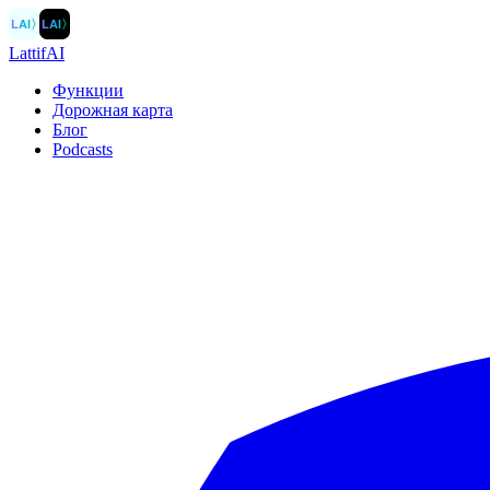
LAI
〉
LAI
〉
LattifAI
Функции
Дорожная карта
Блог
Podcasts