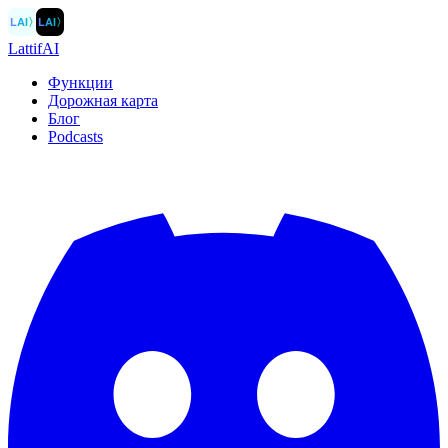
LAI
〉
LAI
〉
LattifAI
Функции
Дорожная карта
Блог
Podcasts