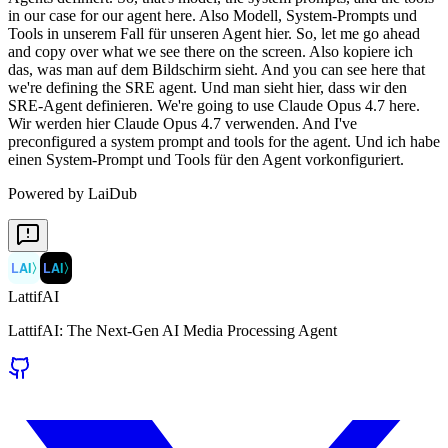
Powered by LaiDub
LAI
〉
LAI
〉
LattifAI
LattifAI: The Next-Gen AI Media Processing Agent