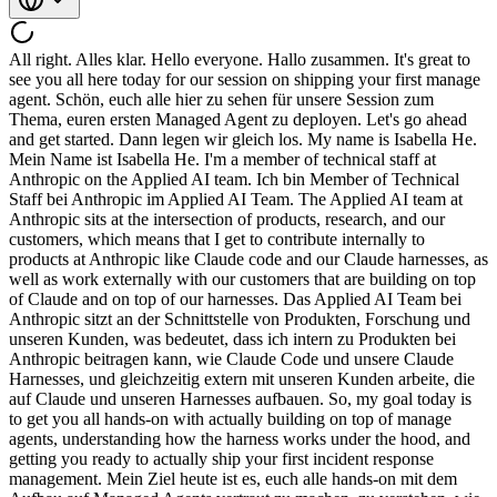
All right. Alles klar. Hello everyone. Hallo zusammen. It's great to see you all here today for our session on shipping your first manage agent. Schön, euch alle hier zu sehen für unsere Session zum Thema, euren ersten Managed Agent zu deployen. Let's go ahead and get started. Dann legen wir gleich los. My name is Isabella He. Mein Name ist Isabella He. I'm a member of technical staff at Anthropic on the Applied AI team. Ich bin Member of Technical Staff bei Anthropic im Applied AI Team. The Applied AI team at Anthropic sits at the intersection of products, research, and our customers, which means that I get to contribute internally to products at Anthropic like Claude code and our Claude harnesses, as well as work externally with our customers that are building on top of Claude and on top of our harnesses. Das Applied AI Team bei Anthropic sitzt an der Schnittstelle von Produkten, Forschung und unseren Kunden, was bedeutet, dass ich intern zu Produkten bei Anthropic beitragen kann, wie Claude Code und unsere Claude Harnesses, und gleichzeitig extern mit unseren Kunden arbeite, die auf Claude und unseren Harnesses aufbauen. So, my goal today is to get you all hands-on with actually building on top of manage agents, understanding how the harness works under the hood, and getting you ready to actually ship your first incident response management. Mein Ziel heute ist es, euch alle hands-on mit dem Aufbau auf Managed Agents vertraut zu machen, zu verstehen, wie der Harness unter der Haube funktioniert, und euch bereit zu machen, euren ersten Incident-Response-Agent tatsächlich zu deployen. So, the quick overview of today's agenda. Also, ein kurzer Überblick über die heutige Agenda. We're going to cover first a quick refresher of Claude manage agents. Wir beginnen mit einem kurzen Refresher zu Claude Managed Agents. I want to talk you through a little bit about how this harness works under the hood and what makes it so special. Ich möchte euch ein bisschen erklären, wie dieser Harness unter der Haube funktioniert und was ihn so besonders macht. Our team put a lot of thought into the architectural design of Claude manage agents to make sure that it runs ready and reliably for production-ready agents. Unser Team hat viel Gedanken in das Architekturdesign von Claude Managed Agents investiert, um sicherzustellen, dass es zuverlässig und produktionsreif für Agents läuft. So, I want to talk you through a little bit of how that works so that then when we transition to the second portion here, which is the hands-on workshop, you'll actually understand what each of the primitives you're building actually mean for your agents under the hood. Ich möchte euch also etwas erklären, wie das funktioniert, damit ihr beim Übergang zum zweiten Teil, dem Hands-on Workshop, tatsächlich versteht, was jedes der Primitives, die ihr baut, für eure Agents unter der Haube bedeutet. So, for the majority of today's session, I want you all to actually have your laptops open, building alongside me, actually working inside of a repository, and getting you ready to actually spin up a working incident response agent. Für den Großteil der heutigen Session möchte ich, dass ihr eure Laptops offen habt, gemeinsam mit mir baut, in einem Repository arbeitet und bereit seid, einen funktionierenden Incident-Response-Agent hochzufahren. Lastly, we'll talk a little bit about beyond the basics. Zum Schluss sprechen wir noch kurz über das, was über die Grundlagen hinausgeht. Today's session is the first session of a couple of other ones that will build on top of this on Claude manage agents. Die heutige Session ist die erste in einer Reihe weiterer Sessions, die auf dieser zu Claude Managed Agents aufbauen werden. Specifically, right after this one, I think there's another session on dreaming, which is one of my favorite new features with Claude manage agents for self-improving agents and memory built into the harness. Direkt im Anschluss gibt es, glaube ich, eine weitere Session über Dreaming, eines meiner liebsten neuen Features in Claude Managed Agents für selbstverbessernde Agents und Memory, das im Harness eingebaut ist. So, encourage everyone to dive in a little bit deeper into what else is in the box after we set you all up for success today with a quick introduction. Ich empfehle also jedem, nach unserem kurzen Einstieg heute tiefer in die weiteren Möglichkeiten einzutauchen. So, let's first touch a little bit about how we got here with Claude manage agents. Schauen wir uns also zunächst kurz an, wie wir mit Claude Managed Agents hierher gekommen sind. When we first released the very first Claude back in 2023, we released a messages API alongside access to Claude. Als wir 2023 das allererste Claude veröffentlichten, haben wir zusammen mit dem Zugang zu Claude auch eine Messages API herausgegeben. This provided raw model access to all Claude models. Diese bot rohen Modellzugang zu allen Claude-Modellen. This became the very first way that people could programmatically build on top of Claude and essentially gave a way for people to access tokens in and tokens out via our Claude models. Das wurde zur allerersten Möglichkeit, wie Menschen programmatisch auf Claude aufbauen konnten, und gab im Wesentlichen eine Methode vor, über unsere Claude-Modelle Tokens rein und Tokens raus zuzugreifen. This also meant that for everyone building on top of Claude models, they had to implement all the various primitives themselves. Das bedeutete auch, dass jeder, der auf Claude-Modellen aufbaute, alle verschiedenen Primitives selbst implementieren musste. Things like context management, the actual agent loop, compaction, etc. Dinge wie Context Management, den eigentlichen Agent Loop, Compaction und so weiter. All the primitives that come alongside making the agent work. Alle Primitives, die dazugehören, damit der Agent funktioniert. When models were less intelligent back in the early days of let's say 2023, some of these primitives were much simpler because agents could simply do less. Als die Modelle in den frühen Tagen, sagen wir 2023, weniger intelligent waren, waren einige dieser Primitives viel einfacher, weil Agents schlicht weniger konnten. But, as we evolved into now with higher model intelligence and as agents are able to take on more complex tasks and actually take actions within environments and come to actually do entire tasks for humans, the primitives that come alongside context management and managing an agent's ability to execute API calls and tool calls becomes much more complex. Aber mit der Weiterentwicklung hin zu höherer Modellintelligenz und da Agents in der Lage sind, komplexere Aufgaben zu übernehmen, tatsächlich Aktionen in Umgebungen auszuführen und ganze Aufgaben für Menschen zu erledigen, wird das, was für Context Management und das Verwalten der Fähigkeit eines Agents, API-Calls und Tool-Calls auszuführen, benötigt wird, deutlich komplexer. So, that's when we moved to the agent SDK, which became a harness that allows you to programmatically call Claude code, one of our agents at Anthropic. Dann sind wir zum Agent SDK übergegangen, das zu einem Harness wurde, mit dem man programmatisch Claude Code aufrufen kann, einen unserer Agents bei Anthropic. So, Claude code is something that an agent has access to a computer and takes actions within file system. Claude Code ist also etwas, bei dem ein Agent Zugang zu einem Computer hat und Aktionen im Dateisystem ausführt. So, the agent SDK became a way for you to make Claude much more powerful by leveraging the power of Claude code within a harness. Das Agent SDK wurde also zu einem Weg, Claude deutlich mächtiger zu machen, indem man die Stärken von Claude Code innerhalb eines Harness nutzt. The main thing here though is that with the agent SDK, developers still had to manage hosting and scaling on their own and making sure that the agent SDK would be safe to run within their containers. Das Wichtigste hier ist jedoch, dass Entwickler mit dem Agent SDK Hosting und Skalierung weiterhin selbst verwalten mussten und sicherstellen mussten, dass das Agent SDK sicher in ihren Containern laufen würde. That's only then evolved into Claude managed agents, which is the first harness to be able to handle scaling and production ready components for you by Anthropic, providing things like a purpose-built harness, sandboxing, observability, tool runtime, all within a managed infrastructure system. Das hat sich dann zu Claude Managed Agents weiterentwickelt, dem ersten Harness, der Skalierung und produktionsreife Komponenten für euch durch Anthropic übernimmt, mit Dingen wie einem eigens entwickelten Harness, Sandboxing, Observability, Tool Runtime, alles innerhalb einer verwalteten Infrastruktur. This means that developers can focus on task and agent configuration, custom tool logic, the things that actually matter for bringing domain expertise and customizability to your agents, where you're handing off the rest of all the primitives and core compute and primitives of essentially managing the basics of agent running to Anthropic. Das bedeutet, dass Entwickler sich auf Task- und Agent-Konfiguration, benutzerdefinierte Tool-Logik und die Dinge konzentrieren können, die wirklich wichtig sind, um Domain-Expertise und Anpassbarkeit in eure Agents einzubringen, während ihr den Rest aller Primitives und die Grundlagen des Agent-Betriebs an Anthropic abgebt. So, that brings me to managed agents as the fastest way to build production ready agents on Claude. Das bringt mich zu Managed Agents als dem schnellsten Weg, produktionsreife Agents auf Claude zu bauen. We've seen people build 10 to 15 times faster to production with Claude managed agents by leveraging our purpose-built harness. Wir haben gesehen, dass Menschen mit Claude Managed Agents 10 bis 15 Mal schneller in die Produktion kommen, indem sie unseren speziell entwickelten Harness nutzen. Part of the reason why we built Claude manag