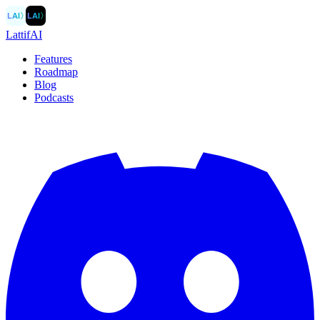
LAI
〉
LAI
〉
LattifAI
Features
Roadmap
Blog
Podcasts