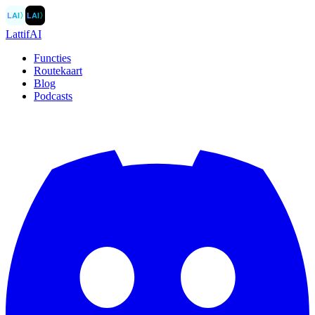
LAI
〉
LAI
〉
LattifAI
Functies
Routekaart
Blog
Podcasts