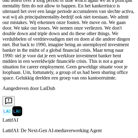
Aangedreven door LaiDub
LAI
〉
LAI
〉
LattifAI
LattifAI: De Next-Gen AI-mediaverwerking Agent