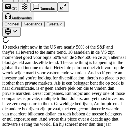
CC
Danmaku
Audiomodus
Origineel
Nederlands
Tweetalig
10 stocks right now in the US are nearly 50% of the S&P and they're all levered to the same trend. 10 aandelen in de VS zijn momenteel goed voor bijna 50% van de S&P 500 en ze zijn allemaal blootgesteld aan dezelfde trend. The same thing is happening in the global fixed income market. Hetzelfde patroon doet zich voor op de wereldwijde markt voor vastrentende waarden. And so if you're an investor and you're looking for diversification, there's no place to get it other than private markets. Als je een belegger bent die op zoek is naar diversificatie, is er geen andere plek om die te vinden dan private markten. Great companies, Enthropic and every one of those companies is private, multiple trillion dollars, and yet most investors have zero exposure to them. Geweldige bedrijven, Anthropic en al die andere bedrijven zijn privaat, met een gecombineerde waarde van meerdere biljoenen dollar, en toch hebben de meeste beleggers er nul exposure aan. And wrote this piece over a decade ago that software's eating the world. En hij schreef meer dan tien jaar geleden dat artikel over software die de wereld eet. And that feels more true than ever as AI proliferates all parts of the economy. En dat voelt nu meer dan ooit waar naarmate AI alle sectoren van de economie doordringt. We operate under the assumption that every job is going to be replaced or enhanced. Wij opereren vanuit de aanname dat elke baan zal worden vervangen of verrijkt. 2025 was just proof of concept that data centers and chips and energy were all needed. 2025 was slechts een proof of concept dat datacenters, chips en energie allemaal nodig waren. 2026 the market is starting to recognize that if this continues, everyone who is an investor is going to be In 2026 begint de markt te erkennen dat als dit doorgaat, elke belegger blootgesteld gaat raken aan Mark. Marc. Thank you so much for joining us and and for hosting us here at your office. Hartelijk dank dat je bij ons bent gekomen en ons hier op jouw kantoor ontvangt. Uh nothing better. Niets kan dit overtreffen. My absolute pleasure. Het is me een absoluut genoegen. I thought we'd start by maybe going back in time. Ik dacht dat we misschien zouden beginnen met een stap terug in de tijd. Um, you joined Drexel coming out of Wharton, I believe, in 1984. Je bent bij Drexel begonnen na Wharton, als ik het goed heb, in 1984. Um, what did you see in the firm at that time? Wat zag je destijds in het bedrijf? You know, it was an interesting thing. Weet je, het was een interessante situatie. Um, everyone who had come out of my program at Wharton had basically gone to Goldman Sachs. Vrijwel iedereen uit mijn programma op Wharton was naar Goldman Sachs gegaan. Yep. Precies. And what struck me about Drexel's business, which was financing entrepreneurs, financing new companies, is that you didn't really need to know all that much about finance. En wat me opviel aan het businessmodel van Drexel, dat ondernemers en nieuwe bedrijven financierde, is dat je eigenlijk niet zoveel hoefde te weten over financiën. You needed to know a lot about business Je moest juist heel veel weten over ondernemen, because these companies were not the Exxons of the day or the top-notch companies of the day. want deze bedrijven waren niet de Exxons of de topaandelen van die tijd. They were companies where legitimately there were questions on the business model. Het waren bedrijven waarbij er legitieme vragen waren over het businessmodel. And I was always much more interested in business than I was in the nuances of finance and public offerings and things like that. En ik was altijd veel meer geïnteresseerd in ondernemen dan in de finesses van financiering, beursintroducties en dergelijke. And I was not disappointed. En ik werd niet teleurgesteld. It was awesome. Het was geweldig. Yeah. Ja. Yeah, I mean I think one of the most remarkable things about uh kind of the diaspora from from Draxville in that especially in that period is just I mean you can almost trace every major credit firm you know back to that kind of cohort of people. Ja, ik denk dat een van de meest opmerkelijke dingen aan de diaspora vanuit Drexel in die periode is dat je bijna elk groot creditbedrijf kunt herleiden tot die groep mensen. Was there something about the culture Was er iets in de cultuur maybe the focus of of your clients at the time that sort of shaped you know that sort of incredible kind of diaspora talent? of de focus van jullie klanten destijds dat die buitengewone talentendiaspora heeft gevormd? Look this business first mentality and really understanding the business is ultimately about making credit decisions. Kijk, die mentaliteit van 'business first', het echt begrijpen van de onderneming, draait uiteindelijk om het nemen van kredietbeslissingen. These companies were not investment grade. Deze bedrijven hadden geen investment grade-status. they were below investment grade. Ze zaten onder investment grade. It really forced you to understand the fundamentals of their business, not to rely on third parties, but also a whole market was being created. Dat dwong je echt om de fundamenten van hun bedrijf te begrijpen, niet te steunen op derden, maar ook werd er een hele markt gecreëerd. There were no high yield bonds. Er waren geen high yield-obligaties. There were no levered loans. Er waren geen leveraged loans. There were no ETFs. Er waren geen ETF's. There was no real securitized product. Er was geen echt gesecuritiseerd product. All the products that we take for granted today that exist did not exist. Alle producten die we vandaag als vanzelfsprekend beschouwen, bestonden niet. This forced you into clean sheet thinking. Dat dwong je tot blanco-denken. The whole notion of pick I believe was created in one afternoon solving a problem. Het hele concept van de pick-obligatie werd naar ik meen in één middag bedacht om een probleem op te lossen. The notion of silver b silverbacked or silver index bonds solving another problem Het concept van silver-backed of silver index-obligaties loste een ander probleem op, and so on and so on. enzovoort en zo verder. The notion of a highly confident letter, the notion of bridge financing. Het concept van de highly confident letter, het concept van bridge financing. All of these things were basically problem solution, problem solution. Dit alles was in feite: probleem, oplossing, probleem, oplossing. And that mentality of understanding the business, understanding the credit, but also having clean sheet thinking is certainly what powers Apollo today. En die mentaliteit van het begrijpen van de business en het krediet, gecombineerd met blanco-denken, is zeker wat Apollo vandaag aandrijft. And I know you know Michael Milin has been a mentor for a long time. En ik weet dat Michael Milken al lange tijd een mentor voor je is. I guess what are some of the most valuable lessons you've learned from him over the years? Wat zijn de meest waardevolle lessen die je door de jaren heen van hem hebt geleerd? They're just innumerable. Die zijn ontelbaar. But I I the story I tell about Mike is um I was um like a smart young guy. Maar het verhaal dat ik over Mike vertel is: ik was een slimme jonge kerel. I had mastered my craft. Ik had mijn vak beheerst. I was well thought of. Ik stond goed aangeschreven. But and so every time the market kind of went sideways, I would get a call from Mike and Mike would say, "Could you come from New York to California?" En elke keer als de markt wat begon te schudden, kreeg ik een telefoontje van Mike die vroeg: 'Kun jij van New York naar Californië komen?' I would of course ask when. Ik vroeg natuurlijk wanneer. This would Monday. Dit was maandag. He'd be like, "Tuesday." Hij zei dan: 'Dinsdag.' So, uh, the immediiacy of how you dealt with problems and the business first mentality was definitely a micism. Die directheid in het aanpakken van problemen en die 'business first'-mentaliteit waren zeker zijn manier van doen. And I sat on the trading desk and at the end of every trading day, Mike would walk by my desk and I was supposed to have all the answers because Mike was doing a million things. Ik zat op de handelsvloer en aan het einde van elke handelsdag liep Mike langs mijn bureau, en ik werd geacht alle antwoorden te hebben, omdat Mike duizend dingen tegelijk deed. I was just doing one thing. Ik deed maar één ding. And every day he would ask me a question that I did not know the answer to. En elke dag stelde hij me een vraag waarop ik het antwoord niet wist. And he didn't do it to provoke me or to show me how smart he was. En dat deed hij niet om mij te plagen of te laten zien hoe slim hij was. He was showing me to connect the dots. Hij leerde me verbanden te leggen. And I do think that that's a big part of what goes on in our world today. En ik denk echt dat dit een groot deel is van wat er in onze wereld vandaag de dag speelt. Can you take what's happening geopolitically? Kun jij meenemen wat er geopolitiek gebeurt? Can you take what's happening in technology? Kun jij meenemen wat er in de technologie gebeurt? Can you take what's happening in financial markets? Kun jij meenemen wat er op de financiële markten gebeurt? Can you take all the personalities and people and can you put it together in a coherent way that makes for good relationships, good deals, good partnerships, things that benefit the world. Kun jij al die persoonlijkheden en mensen in een coherent geheel vatten dat leidt tot goede relaties, goede deals, goede partnerschappen, dingen die de wereld ten goede komen? And I think that's the primary lesson I took out along with En ik denk dat dat de voornaamste les is die ik heb meegenomen, samen met the pathiest thing is sometimes the most valuable. de gedachte dat de gemakkelijkste weg soms het meest waardevol is. And the thing that he said is you either accept change or change is vis visited upon you. En wat hij zei, is: je accepte