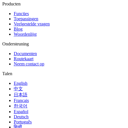
Producten
Functies
Toepassingen
Veelgestelde vragen
Blog
Woordenlijst
Ondersteuning
Documenten
Routekaart
Neem contact op
Talen
English
中文
日本語
Français
한국어
Español
Deutsch
Português
हिन्दी