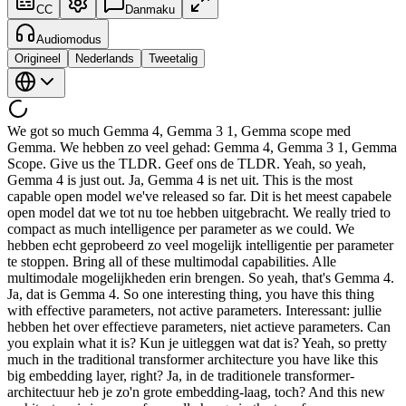
CC
Danmaku
Audiomodus
Origineel
Nederlands
Tweetalig
We got so much Gemma 4, Gemma 3 1, Gemma scope med Gemma. We hebben zo veel gehad: Gemma 4, Gemma 3 1, Gemma Scope. Give us the TLDR. Geef ons de TLDR. Yeah, so yeah, Gemma 4 is just out. Ja, Gemma 4 is net uit. This is the most capable open model we've released so far. Dit is het meest capabele open model dat we tot nu toe hebben uitgebracht. We really tried to compact as much intelligence per parameter as we could. We hebben echt geprobeerd zo veel mogelijk intelligentie per parameter te stoppen. Bring all of these multimodal capabilities. Alle multimodale mogelijkheden erin brengen. So yeah, that's Gemma 4. Ja, dat is Gemma 4. So one interesting thing, you have this thing with effective parameters, not active parameters. Interessant: jullie hebben het over effectieve parameters, niet actieve parameters. Can you explain what it is? Kun je uitleggen wat dat is? Yeah, so pretty much in the traditional transformer architecture you have like this big embedding layer, right? Ja, in de traditionele transformer-architectuur heb je zo'n grote embedding-laag, toch? And this new architecture is is more of a small change in the transformer architecture, in the transformer block. En deze nieuwe architectuur is meer een kleine aanpassing in het transformer-blok. Pretty much we add a per layer embedding. We voegen in principe een per-laag embedding toe. So at every layer we add an embedding table. Op elke laag voegen we een embedding-tabel toe. What is exciting is that you don't need to do like the full matrix multiplication. Het mooie is dat je niet de volledige matrixvermenigvuldiging hoeft te doen. This is pretty much a lookup table. Dit is in feite een opzoektabel. So the Gemma 4 model is a E2B. Het Gemma 4-model is een E2B. That means that it effectively has 2 billion parameters loaded into the GPU. Dat betekent dat er effectief 2 miljard parameters in de GPU worden geladen. It actually has almost 5 billion parameters, but those 3 billion parameters can be in the CPU, they can be in the disk, which means that you can do inference extremely quickly. Het heeft eigenlijk bijna 5 miljard parameters, maar die 3 miljard kunnen op de CPU staan, op de schijf, wat betekent dat je inferentie extreem snel kunt doen. This is just a lookup table. Dit is gewoon een opzoektabel. And what's the con? En wat is het nadeel? Why don't we Waarom doen we dit niet Why don't we always do this? Waarom doen we dit niet altijd? Can it scale? Schaalt het? Is it open research? Is het open onderzoek? Like you know, it seems very Het lijkt zo Okay, if I can just offload half the parameters to CPUs. Oké, als ik gewoon de helft van de parameters naar de CPU kan offloaden. Yeah, so pretty much here we did lots of quality experimentation and this is really optimized and designed for like on device. Ja, we hebben hier veel kwaliteitsexperimenten gedaan en dit is echt geoptimaliseerd en ontworpen voor on-device gebruik. And when I say on device I mean like running in a phone, Android, Raspberry Pi, and so on, right? En met on-device bedoel ik draaien op een telefoon, Android, Raspberry Pi, enzovoort. When you go larger you usually want to compact more Als je groter gaat, wil je meestal meer comprimeren You want to have more like dense architectures or MOEs. Je wil meer dense architecturen of MoE's. So this this research Dus dit onderzoek This research decisions were very helpful for these small small use cases. Deze onderzoeksbeslissingen waren erg nuttig voor deze kleine use cases. Yeah, something I learned from the run that you organized this morning. Ja, iets wat ik leerde van de hardloopsessie die jij vanochtend organiseerde. For for our listeners, I think it's the first ever like official run club at AIE 6:30 a.m. Voor onze luisteraars: ik denk dat het de eerste officiële hardloopclub ooit was op AIE, om 6:30 uur 's ochtends. Very rough, but at least I woke up for it. Heel zwaar, maar ik ben er tenminste voor opgestaan. I met Cormac and he was telling me that I apparently in China the super apps are shipping models in the app bundle. Ik ontmoette Cormac en hij vertelde me dat in China de super-apps modellen in het app-pakket meesturen. For inference and just like use among all their super app. Voor inferentie en gebruik binnen hun super-app. Assistants. Assistenten. Yeah. Ja. And I don't know is is is that like a target use case for you guys? En is dat een doel-usecase voor jullie? Yeah, so actually if you install like if you buy a pixel phone or a high end Samsung, they come from with a Gemini Nano and Gemini Nano is baked into the operating system and Gemini Nano is really built on top of Gemma. Ja, als je een Pixel-telefoon of een high-end Samsung koopt, worden die geleverd met Gemini Nano en Gemini Nano zit ingebakken in het besturingssysteem en is echt gebouwd bovenop Gemma. So last year we released Gemma 3N which was this architecture really designed for phone use cases and they use a Gemma 3N with some additional training, some additional adaptations to make the model good for like traditional on device use cases, right? Vorig jaar hebben we Gemma 3N uitgebracht, een architectuur echt ontworpen voor phone-usecases, en ze gebruiken Gemma 3N met extra training en aanpassingen om het model geschikt te maken voor traditioneel on-device gebruik. So pretty much when you buy like these high end phones, you can already use a Gemini out of the box. Als je zo'n high-end telefoon koopt, kun je dus al meteen Gemini gebruiken. Yeah, we actually covered the 3N paper in our paper club and this like idea of like sort of parameter offloading or like download on demand is like very cool. Ja, we hebben het 3N-paper besproken in onze paper club en dat idee van parameter-offloading of download-on-demand is erg cool. Is it exactly the same in the Gemma 4 stuff? Is het precies hetzelfde bij Gemma 4? Yep. Ja. Okay. Oké. For the smaller models. Voor de kleinere modellen. Yeah. Ja. Yeah. Ja. Yeah. Ja. And does it does it scale? En schaalt het? Is there a potential Is er een potentieel So for reference, Gemma 4 is a 29B and a 31B ones and only one's dense, but have you scaled it? Ter referentie: Gemma 4 heeft een 29B en een 31B, waarvan er slechts één dense is, maar hebben jullie het opgeschaald? Have you pushed it up? Hebben jullie het verder doorgezet? Is it Is het We are doing lots of experiments. We doen veel experimenten. Experiments. Experimenten. Yeah, yeah. Ja, ja. Stay tuned. Houd het in de gaten. Yeah. Ja. What goes into shipping a mean line model like this? Wat komt er kijken bij het uitbrengen van een topmodel zoals dit? Like Zoals Yeah. Ja. What what's the behind the scenes? Wat speelt er achter de schermen? It's complex. Het is complex. The Gemma team is actually relatively small. Het Gemma-team is eigenlijk relatief klein. We have like two or three PMs, we have one marketing person and then there is our like engineers and researchers working on shipping this. We hebben zo twee of drie PM's, één marketingpersoon en dan de engineers en onderzoekers die aan dit alles werken. Of course there's like the full training part, we how do we do the post training, distillation, post training techniques and so on. Er is natuurlijk het volledige trainingsgedeelte: hoe doen we de post-training, distillatie, post-trainingtechnieken, enzovoort. What is quite exciting is that once we have the model, then we collaborate with a bunch of open source partners, right? Het mooie is dat we, zodra we het model hebben, samenwerken met een heleboel open-source partners. So for example, we work with a Lama CPP, Olama, MLX, Hugging Face, vLLM, Nvidia, AMD. We werken bijvoorbeeld met Llama.cpp, Ollama, MLX, Hugging Face, vLLM, Nvidia, AMD. So we have almost 50 external partners for every well for the Gemma for lunch, which has been the most complex launch. We hadden bijna 50 externe partners voor de Gemma 4-lancering, wat de meest complexe lancering tot nu toe was. And also internally, we collaborate with a bunch of different teams. En intern werken we ook samen met een heleboel verschillende teams. So, think of Google Cloud, Vertex, Vertex models models as a service, ADK, uh and then Android as well, right? Denk aan Google Cloud, Vertex, Vertex models as a service, ADK, en ook Android. So, we work, for example, with Android team and uh with the launch of Gemma 4, we released an integration with Android Studio. We werken bijvoorbeeld met het Android-team, en bij de lancering van Gemma 4 brachten we een integratie met Android Studio uit. So, in Android Studio, there is this agent mode where you can have a a model helping you write code and do things within Android Studio. In Android Studio is er een agentmodus waarbij een model je helpt code te schrijven en dingen te doen binnen Android Studio. And they ship this integration with offline models using llama.cpp or vLLM or any open AI compatible endpoint. Ze leveren deze integratie met offline modellen via llama.cpp, vLLM of elk OpenAI-compatibel endpoint. So, now you can use Gemma 4 to also write code Android applications in Android Studio. Je kunt Gemma 4 nu dus ook gebruiken om Android-applicaties te schrijven in Android Studio. What's the difference? Wat is het verschil? When would someone want to do that versus just using Gemini? Wanneer zou iemand dat willen doen in plaats van gewoon Gemini te gebruiken? Outside of course Outside of the obvious, you're offline or you want the privacy. Buiten het voor de hand liggende: je bent offline of je wilt privacy. planes a lot or something. Vliegt veel of zo. I did. Dat deed ik. Okay, I will say, on my long 10-hour flight to London, I did use Gemini as Oké, ik moet zeggen: tijdens mijn lange vlucht van 10 uur naar Londen heb ik Gemini gebruikt als Yeah, I I was on Gemma 4 though. Ja, ik zat op Gemma 4 trouwens. Sorry, Gemma Gemma. Sorry, Gemma, Gemma. Yeah, yeah, it's mostly offline use cases. Ja, het zijn