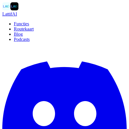
LAI
〉
LAI
〉
LattifAI
Functies
Routekaart
Blog
Podcasts