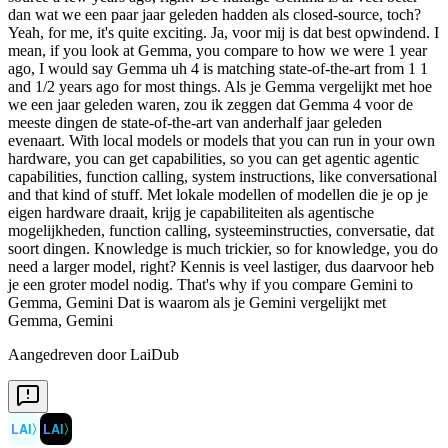
Aangedreven door LaiDub
LAI
〉
LAI
〉