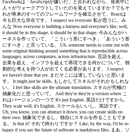
Facebookは「JavaScriptが嫌いだ」と言われながら、発表中に
人々がウォークアウトしていたのを覚えていますか？でもそ
れが将来のすべてのフレームワークを確立させて、Reactは
今も巨大な存在です。 I suspect we everyone 私が思うに、み
んな Now everyone is building a harness and everyone's like, well,
it should be in this shape, it should be in that shape. 今みんながハ
ーネスを作っていて、「こういう形にすべき」「あういう形
にすべき」と言っている。 Uh, someone needs to come out with
some original thinking around something that is reproducible across
languages, across companies, across infrastructure. 言語を超え、
企業を超え、インフラを超えて再現できる何かについて、独
創的な考えを持つ人が出てくる必要があります。 I suspect
we haven't done that yet. まだそこには達していないと思いま
す。 It might just be skills. もしかしてスキルがそれかもしれな
い。 I feel like skills are the ultimate translation. スキルが究極の
抽象化だと思っていて。 And they're they're a version where こ
れはバージョンの一つで It's just English. 英語だけですから。
They scale well, it's English. スケールもいいし、英語です。
Uh, you know, you can abstract it down, you can create skills on
their own. 抽象化できるし、独自にスキルを作ることもでき
る。 Is that it? それで終わりですか？ Like, by the way, I'd be so
happy if you say the future of software is markdown files. まあ、ソ