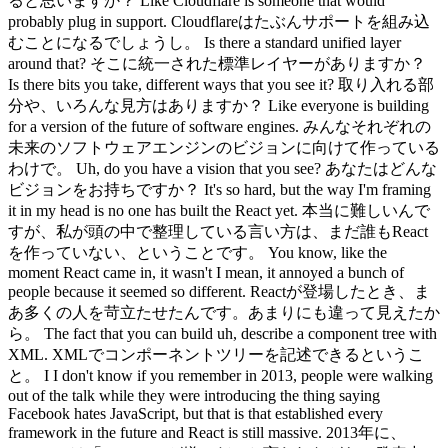
ると思いますか？ Like Cloudflare is someone that would
probably plug in support. Cloudflareはたぶんサポートを組み込
むことになるでしょうし。 Is there a standard unified layer
around that? そこに統一された標準レイヤーがありますか？
Is there bits you take, different ways that you see it? 取り入れる部
分や、いろんな見方はありますか？ Like everyone is building
for a version of the future of software engines. みんなそれぞれの
未来のソフトウェアエンジンのビジョンに向けて作っている
わけで。 Uh, do you have a vision that you see? あなたはどんな
ビジョンをお持ちですか？ It's so hard, but the way I'm framing
it in my head is no one has built the React yet. 本当に難しいんで
すが、私が頭の中で整理している言い方は、まだ誰もReact
を作っていない、ということです。 You know, like the
moment React came in, it wasn't I mean, it annoyed a bunch of
people because it seemed so different. Reactが登場したとき、ま
あ多くの人を苛立たせたんです。あまりにも違って見えたか
ら。 The fact that you can build uh, describe a component tree with
XML. XMLでコンポーネントツリーを記述できるというこ
と。 I I don't know if you remember in 2013, people were walking
out of the talk while they were introducing the thing saying
Facebook hates JavaScript, but that is that established every
framework in the future and React is still massive. 2013年に、