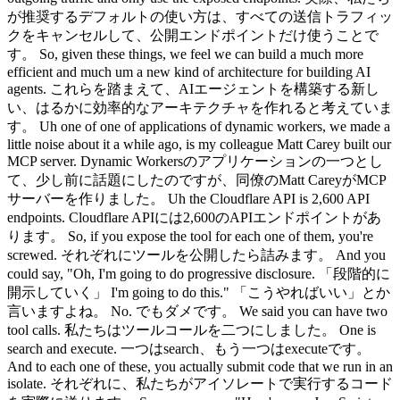
が推奨するデフォルトの使い方は、すべての送信トラフィッ
クをキャンセルして、公開エンドポイントだけ使うことで
す。 So, given these things, we feel we can build a much more
efficient and much um a new kind of architecture for building AI
agents. これらを踏まえて、AIエージェントを構築する新し
い、はるかに効率的なアーキテクチャを作れると考えていま
す。 Uh one of one of applications of dynamic workers, we made a
little noise about it a while ago, is my colleague Matt Carey built our
MCP server. Dynamic Workersのアプリケーションの一つとし
て、少し前に話題にしたのですが、同僚のMatt CareyがMCP
サーバーを作りました。 Uh the Cloudflare API is 2,600 API
endpoints. Cloudflare APIには2,600のAPIエンドポイントがあ
ります。 So, if you expose the tool for each one of them, you're
screwed. それぞれにツールを公開したら詰みます。 And you
could say, "Oh, I'm going to do progressive disclosure. 「段階的に
開示していく」 I'm going to do this." 「こうやればいい」とか
言いますよね。 No. でもダメです。 We said you can have two
tool calls. 私たちはツールコールを二つにしました。 One is
search and execute. 一つはsearch、もう一つはexecuteです。
And to each one of these, you actually submit code that we run in an
isolate. それぞれに、私たちがアイソレートで実行するコード