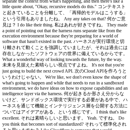
separate the context from what's happening, and then there's like a
little quote about, "Okay, recursive models do this." コンテキスト
と起きていることを分離して、「再帰的モデルはこうする」
という引用もありましたね。 Any any takes on that? 何かご意
見は？ I do like their thing. 私はあれが好きですね。 They made
a point of pointing out that the harness runs separate like from the
execution environment because they're preparing for a world of
software that hasn't existed in the past. ハーネスが実行環境と切
り離されて動くことを強調していましたが、それは過去には
存在しなかったソフトウェアの世界に備えているからです。
What a wonderful way of looking towards the future, by the way.
未来を見据えた素晴らしい視点ですよね。 It's not that you're
just going to build the next crowd API. 次のCloud APIを作ろうと
いうわけじゃない。 We're like, we don't even know the shape of
what's going to happen and while that needs to run in a sandboxed
environment, we do have ideas on how to expose capabilities and an
intelligence layer via the harness. 何が起きるか形さえ分からな
いけど、サンドボックス環境で実行する必要がある中で、ハ
ーネスを通じて機能とインテリジェンス層を公開する方法に
ついてはアイデアがある、という感じです。 I think that's like
excellent. それは素晴らしいと思います。 Yeah. ですね。 Do
you think that becomes sort of standardized? それって標準化され