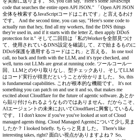
を実際に送ります。 So, you can say, "Here's some JavaScript
code that searches the entire open API JSON." 「Open API JSON
全体を検索するJavaScriptコードはこれです」と言えるわけ
です。 And the second time, you can say, "Here's some code to
actually run that hey, find all my workers, find the DNS things
they're used in, and if it starts with the letter Z, then apply DDoS
protection for it." そして二回目は「私のWorkerを全部見つけ
て、使用されているDNS設定を確認して、Zで始まるものに
DDoS保護を適用するコードはこれ」と言える。 In one tool
call, no back and forth with the LLM, and it's type checked, and
well, turns out LLMs are great at running code. ツールコール一
回、LLMとのやり取りなし、型チェックあり。そしてLLM
はコード実行が得意だということが分かりました。 So, this
is fundamental capabilities. これが根本的な機能です。 It's not
something you can patch on and use it and so, that makes me
excited about Cloudflare for the future of agentic software. あとか
ら貼り付けられるようなものではありません。だからこそ、
AIエージェントの未来においてCloudflareに興奮しているん
です。 I I don't know if you've you've looked at sort of Cloud
managed agents thing. Cloud Managed Agentsについて少し見ま
したか？ I looked briefly. ちらっと見ました。 There's like
interesting takes, right? 面白い視点がありますよね？ So,