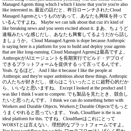
Managed Agents thing which I which I know that you're you're also
like interested in. 最近の話だと、昨日ローンチされたCloud
Managed Agentsというものがあって、あなたも興味を持って
いるんですよね。 Maybe we can talk about that cuz it's kind of
like breaking news and you seem excited about it. まあ、ちょうど
速報みたいな感じだし、あなたも興奮してるようだから話し
ましょうか。 Cloud Managed Agents is dope because Anthropic
is saying here is a platform for you to build and deploy your agents
that are like long-running. Cloud Managed Agentsは最高ですよ。
AnthropicがAIエージェントを長期実行でビルド・デプロイ
できるプラットフォームを提供するって言ってるんです。
Yeah. なるほど。 And I like it because I like the people at
Anthropic and they're super ambitious about these things. Anthropic
の人たちが好きだし、彼らはこういったことに超野心的だか
ら、いいなと思いますね。 Except I looked at the product and I
was like I think I want to compete. でも製品を見たとき、競合し
たいと思ったんです。 I think we can do something better with
Workers and Durable Objects. WorkersとDurable Objectsでもっと
うまくやれると思っています。 Yeah, Cloudflare is the is an
ideal platform for this. ですね、Cloudflareはこれにとって
WORSTとは言えない、理想的なプラットフォームですよ。
You have workflows for a while. ワークフローはしばらく前か