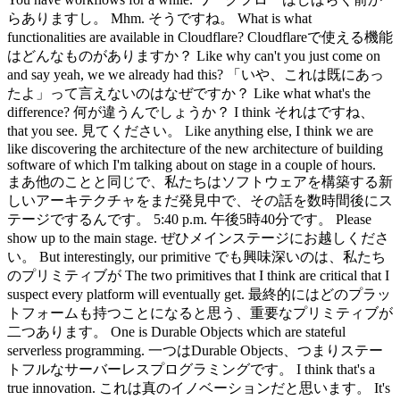
らありますし。 Mhm. そうですね。 What is what
functionalities are available in Cloudflare? Cloudflareで使える機能
はどんなものがありますか？ Like why can't you just come on
and say yeah, we we already had this? 「いや、これは既にあっ
たよ」って言えないのはなぜですか？ Like what what's the
difference? 何が違うんでしょうか？ I think それはですね、
that you see. 見てください。 Like anything else, I think we are
like discovering the architecture of the new architecture of building
software of which I'm talking about on stage in a couple of hours.
まあ他のことと同じで、私たちはソフトウェアを構築する新
しいアーキテクチャをまだ発見中で、その話を数時間後にス
テージでするんです。 5:40 p.m. 午後5時40分です。 Please
show up to the main stage. ぜひメインステージにお越しくださ
い。 But interestingly, our primitive でも興味深いのは、私たち
のプリミティブが The two primitives that I think are critical that I
suspect every platform will eventually get. 最終的にはどのプラッ
トフォームも持つことになると思う、重要なプリミティブが
二つあります。 One is Durable Objects which are stateful
serverless programming. 一つはDurable Objects、つまりステー
トフルなサーバーレスプログラミングです。 I think that's a
true innovation. これは真のイノベーションだと思います。 It's