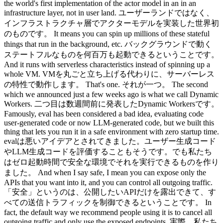
the world's first implementation of the actor model in an in an
infrastructure layer, not in user land. ユーザーランドではなく、
インフラストラクチャ層でアクターモデルを実装した世界初
のものです。 It means you can spin up millions of these stateful
things that run in the background, etc. バックグラウンドで動く
ステートフルなものを何百万も起動できるということです。
And it runs with serverless characteristics instead of spinning up a
whole VM. VMを丸ごと立ち上げる代わりに、サーバーレス
の特性で動作します。 That's one. それが一つ。 The second
which we announced just a few weeks ago is what we call Dynamic
Workers. 二つ目は数週間前に発表したDynamic Workersです。
Famously, eval has been considered a bad idea, evaluating code
user-generated code or now LLM-generated code, but we built this
thing that lets you run it in a safe environment with zero startup time.
evalは悪いアイデアとされてきました。ユーザー生成コード
やLLM生成コードを評価することもそうです。でも私たち
はゼロ起動時間で安全な環境でそれを実行できるものを作り
ました。 And when I say safe, I mean you can expose only the
APIs that you want into it, and you can control all outgoing traffic.
「安全」というのは、公開したいAPIだけを露出できて、す
べての送信トラフィックを制御できるということです。 In
fact, the default way we recommend people using it is to cancel all
outgoing traffic and only use the exposed endpoints. 実際、私たち