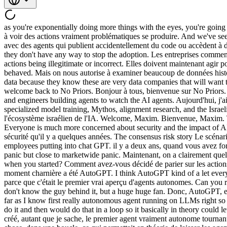
as you're exponentially doing more things with the eyes, you're going to start having really bad actions happen. À mesure que vous faites exponentiellement plus de choses avec ces agents, vous allez commencer à voir des actions vraiment problématiques se produire. And we've seen some of that happen lately with agents accidentally publishing code and tokens that they weren't supposed to. Et on en a vu récemment avec des agents qui publient accidentellement du code ou accèdent à des ressources auxquelles ils ne devraient pas. Like definitely enterprises are starting to realize that that risk is grown exponentially and that they don't have any way to stop the adoption. Les entreprises commencent clairement à réaliser que ce risque croît de façon exponentielle. They just now have to do something to reduce the chance of these agent actions being illegitimate or incorrect. Elles doivent maintenant agir pour réduire les chances que ces actions d'agents tournent mal. But we're allowed to look at a lot of historical data of how these agents have behaved. Mais on nous autorise à examiner beaucoup de données historiques sur la façon dont ces agents se sont comportés. But enterprise today are not willing to have Anthropic or open AI keep that historical data because they know these are very data companies that will want to train on that data. Mais les entreprises aujourd'hui ne veulent pas qu'Anthropic ou OpenAI conservent ces données historiques. Hi listeners, welcome back to No Priors. Bonjour à tous, bienvenue sur No Priors. Today I'm here with Maximbar Kogan, the co-founder and CEO of Onyx Security, an Israelbased startup of researchers, mathematicians, and engineers building agents to watch the AI agents. Aujourd'hui, j'ai avec moi Maxim Bar Kogan, co-fondateur et CEO d'Onyx Security, une entreprise spécialisée dans la sécurité des agents IA. We talk about specialized model training, Mythos, alignment research, and the Israeli ecosystem in security and now AI. Nous parlons d'entraînement de modèles spécialisés, de Mythos, de recherche en alignement et de l'écosystème israélien de l'IA. Welcome, Maxim. Bienvenue, Maxim. Thanks so much for doing this. Merci d'avoir accepté de participer. Thank you. Merci. Pleasure to be here. C'est un plaisir d'être ici. Everyone is much more concerned about security and the impact of AI on security than they were um certainly a few months ago. Tout le monde s'inquiète bien plus de la sécurité et de l'impact de l'IA sur la sécurité qu'il y a quelques années. The consensus risk story Le scénario de risque consensuel uh two two years ago when you started the company was basically like DLP for chat bots like what are what are employees putting into chat GPT. il y a deux ans, quand vous avez fondé la société, c'était essentiellement la prévention des fuites de données pour les chats. Now we have clearly something that is not quite panic but close to marketwide panic. Maintenant, on a clairement quelque chose qui n'est pas tout à fait la panique, mais qui s'en approche à l'échelle du marché. How did you decide to bet on agent actions um when you started? Comment avez-vous décidé de parier sur les actions des agents quand vous avez commencé ? Look, I think for us the pivotal point was uh AutoGPT. Écoutez, je pense que pour nous