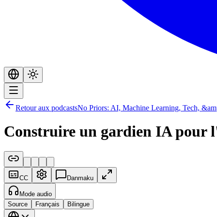
Retour aux podcasts
No Priors: AI, Machine Learning, Tech, &amp
Construire un gardien IA pour 
CC
Danmaku
Mode audio
Source
Français
Bilingue