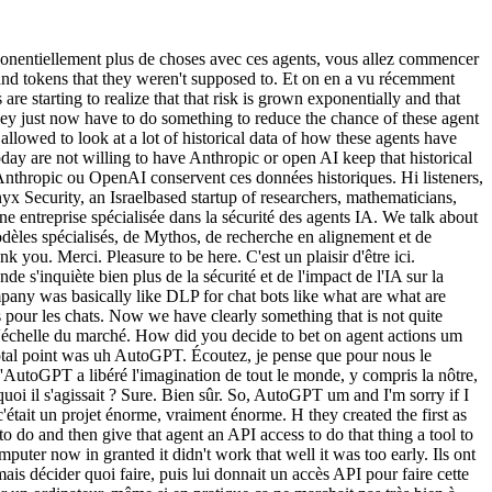
sédé. H I was also too early. J'étais aussi trop en avance. So I think at the time enterprises were not using any agents. À l'époque, les entreprises n'utilisaient aucun agent. Uh there were hardly any agents out there and and talking with a lot of security buds at the time they were like oh dude you're way too early like this is not uh something that's going to happen as you question. Il y avait à peine des agents disponibles, et en parlant avec beaucoup de professionnels de la sécurité, personne ne voyait encore le problème. I said is anyone going to do this before you run out of money? Je disais : est-ce que quelqu'un va faire ça avant que vous soyez à court d'argent ? And and I think there was a good chance that uh I would have run out of money before because I think you were right like I think it there was an element of chance here but then I think the market did happen. Et je pense qu'il y avait de bonnes chances que je sois à court d'argent avant que le marché arrive. So we had suddenly reasoning models that could do long horizon tasks. Puis soudain, on a eu des modèles de raisonnement capables de gérer des tâches longues. We had a Claude Code which became like the really first widely used autonomous agent and then we had co-work and Claude Code and and I think we're starting to see now that these types of agents that are very autonomous even though they're like uh everyone was afraid to build them. On a eu Claude Code, qui est devenu en quelque sorte le premier agent autonome vraiment largement utilisé. So everyone started building these low code platforms that were much more limited much more based on connectors. Tout le monde a commencé à construire ces plateformes low-code qui étaient bien plus limitées. H those platforms ended up being quite limited. Ces plateformes se sont avérées assez limitées. So that we didn't get the productivity gains from those limited platforms. On n'a donc pas obtenu les gains de productivité attendus de ces plateformes limitées. But when we started getting the crazy benefits from these very unleashed agents that could do everything that had much less controls baked into them and even very large enterprises decided they're going to adopt it. Mais quand on a commencé à voir les bénéfices extraordinaires de ces agents vraiment libérés, le marché a changé. You know like tropics revenue is coming from enterprises that are paying for Claude Code to do a lot of the work that developers used to do. Les revenus d'Anthropic proviennent d'entreprises qui paient pour Claude Code. That was a bit about kind of how we started and we definitely were in luck that very autonomous agents appeared uh before uh it was too late. C'était un peu l'histoire de nos débuts, et on a eu la chance que le marché arrive à point. So can you describe a little bit just because it's um I I think both uh close to impossible and then very useful in this period of AI to think about what is deployment right now and then you know what's changing about capability. Pouvez-vous décrire un peu, parce que c'est proche de beaucoup de gens mais aussi très loin, ce que fait le produit Onyx aujourd'hui ? What's the oneliner on what the Onyx product does today and then like how you think about long-term vision Quel est le résumé