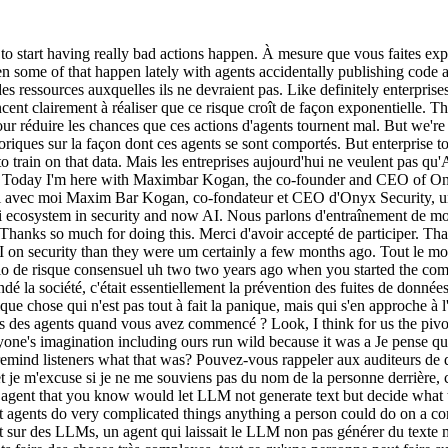
 le moment charnière a été AutoGPT. I think AutoGPT kind of a let everyone's imagination including ours run wild because it was a Je pense qu'AutoGPT a libéré l'imagination de tout le monde, y compris la nôtre, parce que c'était le premier vrai aperçu d'agents autonomes. Can you remind listeners what that was? Pouvez-vous rappeler aux auditeurs de quoi il s'agissait ? Sure. Bien sûr. So, AutoGPT um and I'm sorry if I don't know the guy behind it, but a huge huge fan. Donc, AutoGPT, et je m'excuse si je ne me souviens pas du nom de la personne derrière, c'était un projet énorme, vraiment énorme. H they created the first as far as I know first really autonomous agent running on LLMs right so agent that you know would let LLM not generate text but decide what to do and then give that agent an API access to do that thing a tool to do it and then would do that in a loop so it basically in theory could let agents do very complicated things anything a person could do on a computer now in granted it didn't work that well it was too early. Ils ont créé, autant que je sache, le premier agent vraiment autonome tournant sur des LLMs, un agent qui laissait le LLM non pas générer du texte mais décider quoi faire, puis lui donnait un accès API pour faire cette chose, dans une boucle, ce qui permettait en théorie de laisser les agents faire des choses très complexes, tout ce qu'une personne peut faire sur un ordinateur, même si en pratique ça ne marchait pas très bien à l'époque. The models were not good enough. Les modèles n'étaient pas assez bons. GPT4 was not good enough. GPT-4 n'était pas assez bon. But I think it did give everyone a glimpse into the future of you know what if the models were good enough and then basically using that same structure we could have very capable agents doing stuff for us. Mais je pense que ça a donné à tout le monde un aperçu du futur : et si ces modèles étaient vraiment capables ? I think that was in many ways Claude Code today is not dissimilar to autograph back then. Je pense que Claude Code aujourd'hui n'est pas si différent d'AutoGPT, mais les modèles sont maintenant à la hauteur. I think they were a bit early on on again before the malls were ready but the concept was right and the thought that stickked with me was I was very IPL even back then. Je pense qu'ils étaient un peu trop en avance avant que les modèles soient prêts, mais le concept était là. So I was uh I was uh thinking oh my god malls are going to be way smarter than us when that happens. Donc je me disais, oh mon Dieu, les modèles vont être bien plus intelligents que nous. How do we oversee these very uh smart uh agents that are, you know, they're smarter than us? Comment supervise-t-on ces agents très intelligents qui, en fait, sont plus intelligents que nous ? They're very capable. Ils sont très capables. Uh how we're going to feel easy about them doing stuff for us, especially when they start managing really important stuff, you know, then one day they're managing your water supply and your electricity, your uh power grid, right? Comment allons-nous être à l'aise avec le fait qu'ils fassent des choses pour nous, surtout quand ils agissent dans le monde réel ? How do you control them? Comment les contrôle-t-on ? And that was like the thing I was kind of obsessed about that thought. C'était quelque chose dont j'étais ob