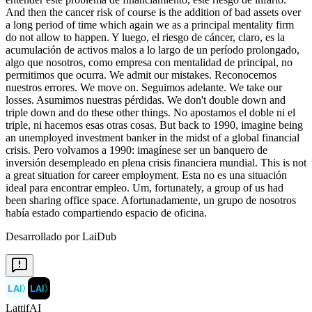
Desarrollado por LaiDub
LAI
〉
LAI
〉
LattifAI