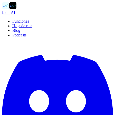
LAI
〉
LAI
〉
LattifAI
Funciones
Hoja de ruta
Blog
Podcasts