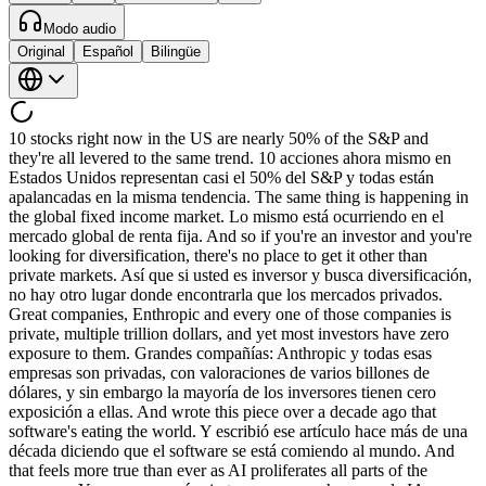
Modo audio
Original
Español
Bilingüe
10 stocks right now in the US are nearly 50% of the S&P and they're all levered to the same trend. 10 acciones ahora mismo en Estados Unidos representan casi el 50% del S&P y todas están apalancadas en la misma tendencia. The same thing is happening in the global fixed income market. Lo mismo está ocurriendo en el mercado global de renta fija. And so if you're an investor and you're looking for diversification, there's no place to get it other than private markets. Así que si usted es inversor y busca diversificación, no hay otro lugar donde encontrarla que los mercados privados. Great companies, Enthropic and every one of those companies is private, multiple trillion dollars, and yet most investors have zero exposure to them. Grandes compañías: Anthropic y todas esas empresas son privadas, con valoraciones de varios billones de dólares, y sin embargo la mayoría de los inversores tienen cero exposición a ellas. And wrote this piece over a decade ago that software's eating the world. Y escribió ese artículo hace más de una década diciendo que el software se está comiendo al mundo. And that feels more true than ever as AI proliferates all parts of the economy. Y eso parece más cierto que nunca ahora que la IA se propaga por todos los sectores de la economía. We operate under the assumption that every job is going to be replaced or enhanced. Operamos bajo el supuesto de que cada puesto de trabajo va a ser reemplazado o potenciado. 2025 was just proof of concept that data centers and chips and energy were all needed. 2025 fue solo una prueba de concepto de que los centros de datos, los chips y la energía eran necesarios. 2026 the market is starting to recognize that if this continues, everyone who is an investor is going to be En 2026, el mercado está empezando a reconocer que si esto continúa, todo el que sea inversor va a Mark. Marc. Thank you so much for joining us and and for hosting us here at your office. Muchas gracias por acompañarnos y por recibirnos aquí en su oficina. Uh nothing better. No hay nada mejor. My absolute pleasure. Es un placer absoluto. I thought we'd start by maybe going back in time. Pensé que podríamos empezar retrocediendo un poco en el tiempo. Um, you joined Drexel coming out of Wharton, I believe, in 1984. Usted se incorporó a Drexel al salir de Wharton, creo que en 1984. Um, what did you see in the firm at that time? ¿Qué vio en la firma en aquel momento? You know, it was an interesting thing. Mire, fue algo muy interesante. Um, everyone who had come out of my program at Wharton had basically gone to Goldman Sachs. Todos los que habían salido de mi programa en Wharton habían ido básicamente a Goldman Sachs. Yep. Sí. And what struck me about Drexel's business, which was financing entrepreneurs, financing new companies, is that you didn't really need to know all that much about finance. Y lo que me llamó la atención del negocio de Drexel, que consistía en financiar a emprendedores y nuevas empresas, es que en realidad no necesitabas saber demasiado de finanzas. You needed to know a lot about business Lo que necesitabas era saber mucho sobre los negocios because these companies were not the Exxons of the day or the top-notch companies of the day. porque esas empresas no eran las Exxon de la época ni las compañías de primer nivel de entonces. They were companies where legitimately there were questions on the business model. Eran empresas en las que había preguntas legítimas sobre el modelo de negocio. And I was always much more interested in business than I was in the nuances of finance and public offerings and things like that. Y siempre me interesaron mucho más los negocios que los matices de las finanzas, las ofertas públicas y todo ese tipo de cosas. And I was not disappointed. Y no me defraudó. It was awesome. Fue increíble. Yeah. Sí. Yeah, I mean I think one of the most remarkable things about uh kind of the diaspora from from Draxville in that especially in that period is just I mean you can almost trace every major credit firm you know back to that kind of cohort of people. Sí, es decir, creo que una de las cosas más notables de la diáspora que salió de Drexel, especialmente en ese período, es que se puede trazar el origen de prácticamente cada gran firma de crédito que existe hasta ese grupo de personas. Was there something about the culture ¿Había algo en la cultura maybe the focus of of your clients at the time that sort of shaped you know that sort of incredible kind of diaspora talent? o quizás en el enfoque hacia sus clientes de aquella época que moldeó esa especie de increíble diáspora de talento? Look this business first mentality and really understanding the business is ultimately about making credit decisions. Mire, esta mentalidad de priorizar el negocio y entender realmente la empresa tiene que ver en última instancia con tomar decisiones crediticias. These companies were not investment grade. Estas empresas no tenían grado de inversión. they were below investment grade. estaban por debajo del grado de inversión. It really forced you to understand the fundamentals of their business, not to rely on third parties, but also a whole market was being created. Eso te obligaba a entender los fundamentos del negocio, a no depender de terceros, y además se estaba creando un mercado completamente nuevo. There were no high yield bonds. No existían los bonos de alto rendimiento. There were no levered loans. No existían los préstamos apalancados. There were no ETFs. No existían los ETFs. There was no real securitized product. No había ningún producto titulizado de verdad. All the products that we take for granted today that exist did not exist. Todos los productos que hoy damos por sentado simplemente no existían. This forced you into clean sheet thinking. Eso te obligaba a pensar desde cero. The whole notion of pick I believe was created in one afternoon solving a problem. Todo el concepto de pick creo que se creó en una sola tarde resolviendo un problema. The notion of silver b silverbacked or silver index bonds solving another problem El concepto de los bonos respaldados en plata o indexados a la plata resolviendo otro problema and so on and so on. y así sucesivamente. The notion of a highly confident letter, the notion of bridge financing. El concepto de la carta de alta confianza, el concepto del financiamiento puente. All of these things were basically problem solution, problem solution. Todo esto era básicamente problema, solución, problema, solución. And that mentality of understanding the business, understanding the credit, but also having clean sheet thinking is certainly what powers Apollo today. Y esa mentalidad de entender el negocio, entender el crédito, pero también pensar desde cero es definitivamente lo que impulsa a Apollo hoy. And I know you know Michael Milin has been a mentor for a long time. Sé que Michael Milken ha sido un mentor para usted durante mucho tiempo. I guess what are some of the most valuable lessons you've learned from him over the years? ¿Cuáles dirías que son las lecciones más valiosas que ha aprendido de él a lo largo de los años? They're just innumerable. Son innumerables. But I I the story I tell about Mike is um I was um like a smart young guy. Pero la historia que cuento sobre Mike es que yo era un joven inteligente. I had mastered my craft. Había dominado mi oficio. I was well thought of. Tenía buena reputación. But and so every time the market kind of went sideways, I would get a call from Mike and Mike would say, "Could you come from New York to California?" Pero cada vez que el mercado se ponía difícil, recibía una llamada de Mike y Mike me decía: "¿Podrías venir de Nueva York a California?" I would of course ask when. Yo le preguntaba, claro, cuándo. This would Monday. Sería el lunes. He'd be like, "Tuesday." Él respondía: "El martes." So, uh, the immediiacy of how you dealt with problems and the business first mentality was definitely a micism. Entonces, la inmediatez con que enfrentaba los problemas y esa mentalidad de priorizar el negocio fue sin duda una gran enseñanza. And I sat on the trading desk and at the end of every trading day, Mike would walk by my desk and I was supposed to have all the answers because Mike was doing a million things. Yo estaba en la mesa de operaciones y al final de cada jornada Mike pasaba por mi escritorio, y se suponía que yo tenía que tener todas las respuestas porque Mike estaba haciendo un millón de cosas. I was just doing one thing. Yo solo me ocupaba de una. And every day he would ask me a question that I did not know the answer to. Y cada día me hacía una pregunta a la que yo no sabía la respuesta. And he didn't do it to provoke me or to show me how smart he was. Y no lo hizo para provocarme ni para demostrarme lo inteligente que era. He was showing me to connect the dots. Me estaba enseñando a conectar los puntos. And I do think that that's a big part of what goes on in our world today. Y creo que eso es una gran parte de lo que ocurre en nuestro mundo hoy. Can you take what's happening geopolitically? ¿Puede usted tomar lo que está pasando geopolíticamente? Can you take what's happening in technology? ¿Puede tomar lo que está pasando en tecnología? Can you take what's happening in financial markets? ¿Puede tomar lo que está pasando en los mercados financieros? Can you take all the personalities and people and can you put it together in a coherent way that makes for good relationships, good deals, good partnerships, things that benefit the world. ¿Puede tomar todas las personalidades y a las personas, y puede ensamblar todo de manera coherente, de forma que genere buenas relaciones, buenos acuerdos, buenas asociaciones, cosas que beneficien al mundo? And I think that's the primary lesson I took out along with Y creo que esa es la lección principal que me llevé, junto con the pathiest thing is sometimes the most valuable. que