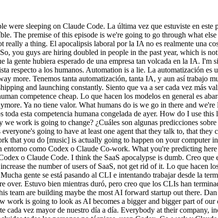
 the number of users of SaaS, not get rid of it. Lo que hacen los agentes es aumentar el número de usuarios de SaaS, no eliminarlo. A lot of people are moving to CLI and trying to work from the terminal. Mucha gente se está pasando al CLI e intentando trabajar desde la terminal. [music] [música] We speed ran the CLI era. Recorrimos a toda velocidad la era del CLI. It was nice while it lasted, but I think CLIs are over. Estuvo bien mientras duró, pero creo que los CLIs han terminado. Today my guest is Dan Shipper, CEO and founder of Every. Mi invitado de hoy es Dan Shipper, CEO y fundador de Every. Dan and his team are building maybe the most AI forward startup out there. Dan y su equipo están construyendo quizás la startup más volcada en la IA que existe. And as a result, are very much living in the future of how work is going to look as AI becomes a bigger and bigger part of our day-to-day. Y como resultado, están viviendo muy de cerca el futuro de cómo va a ser el trabajo a medida que la IA se convierte en una parte cada vez mayor de nuestro día a día. Everybody at their company, including every non-technical person, uses Codex and Co-work and Claude Code to get much of their work done. Todos en su empresa, incluidas todas las personas no técnicas, usan Codex, Co-work y Claude Code para hacer gran parte de su trabajo. And this is why, way before [music] anybody else, Dan saw the rise of Claude Code and what is now Cohere, which he predicted almost a year ago when he was on the podcast last [music] time. Y por eso, mucho antes que nadie, Dan vio el ascenso de Claude Code y lo que ahora es Cohere, algo que predijo hace casi un año cuando estuvo en el podcast. So, I asked Dan to come back on the podcast to share his current biggest predictions for how work is [music] going to change over the coming year for most people. Así que le pedí a Dan que volviera al podcast para compartir sus mayores predicciones actuales sobre cómo va a cambiar el trabajo para la mayoría de la gente en el próximo año. We chatted about what work will look like at most companies at the end of this year, how the shape of the work we do will change, and who will do best in this coming future{slash} what you need to be working [music] on right now. Charlamos sobre cómo será el trabajo en la mayoría de las empresas a finales de este año, cómo cambiará la naturaleza del trabajo que hacemos, y quién saldrá mejor parado en este futuro que se avecina. Hint hint, product managers and designers are going to do very well. Pista: los product managers y los diseñadores van a salir muy bien parados. Dan makes a lot of bold predictions and many quite contrarian takes that I was not [music] expecting him to say, and we are going to revisit this conversation exactly a year from today to see how much he got right. Dan hace muchas predicciones atrevidas y opiniones bastante contrarias a la corriente que no me esperaba, y vamos a revisar esta conversación exactamente dentro de un año para ver cuánto acertó. Before we get into it, do not forget [music] to check out Lenny's Product Hunt dot com for a free year of the hottest and most well-crafted AI products in the world available exclusively to Lenny's newsletter subscribers. Antes de empezar, no olvides visitar Lenny's Product Hunt dot com para conseguir un año gratis de los productos de IA más populares y mejor elaborados del mundo, di