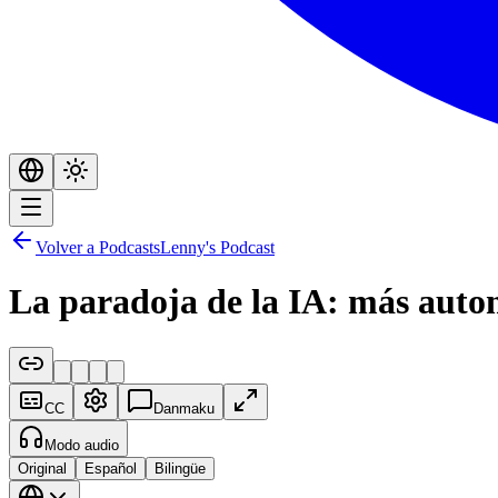
Volver a Podcasts
Lenny's Podcast
La paradoja de la IA: más auto
CC
Danmaku
Modo audio
Original
Español
Bilingüe