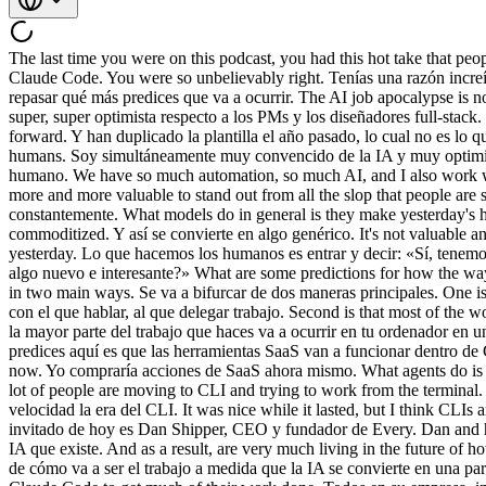
The last time you were on this podcast, you had this hot take that people were sleeping on Claude Code. La última vez que estuviste en este podcast, tenías esa predicción polémica de que la gente subestimaba Claude Code. You were so unbelievably right. Tenías una razón increíble. The premise of this episode is we're going to go through what else you predict will happen. La premisa de este episodio es que vamos a repasar qué más predices que va a ocurrir. The AI job apocalypse is not really a thing. El apocalipsis laboral por la IA no es realmente una cosa. I am super super bullish on PMs and full-stack designers. Soy super, super optimista respecto a los PMs y los diseñadores full-stack. So, you guys are hiring doubled in people in the past year, which is not what people would have expected from a company that is so AI forward. Y han duplicado la plantilla el año pasado, lo cual no es lo que la gente hubiera esperado de una empresa tan volcada en la IA. I'm simultaneously extremely AI pilled and [music] very bullish on humans. Soy simultáneamente muy convencido de la IA y muy optimista respecto a los humanos. Automation is a lie. La automatización es una mentira. Every agent needs a human. Todo agente necesita un humano. We have so much automation, so much AI, and I also work way more. Tenemos tanta automatización, tanta IA, y aun así trabajo muchísimo más. Creativity. Creatividad. It just feels like it's going to be more and more valuable to stand out from all the slop that people are shipping and launching constantly. Siento que va a ser cada vez más valioso destacar entre toda la basura que la gente está lanzando constantemente. What models do in general is they make yesterday's human competence cheap. Lo que hacen los modelos en general es abaratar la competencia humana de ayer. And so, it becomes commoditized. Y así se convierte en algo genérico. It's not valuable anymore. Ya no tiene valor. What humans do is we go in there and we're like,"Yeah, we have all this frozen human competence from yesterday. Lo que hacemos los humanos es entrar y decir: «Sí, tenemos toda esta competencia humana congelada de ayer. How do I use this like make something new and interesting?" ¿Cómo uso esto para crear algo nuevo e interesante?» What are some predictions for how the way we work is going to change? ¿Cuáles son algunas predicciones sobre cómo va a cambiar la forma en que trabajamos? It's going to bifurcate in two main ways. Se va a bifurcar de dos maneras principales. One is everyone's going to have at least one agent that they talk to, that they can offload work to. Una es que todos van a tener al menos un agente con el que hablar, al que delegar trabajo. Second is that most of the work that you do [music] is actually going to happen on your computer in an environment like Codex or Claude Co-work. La segunda es que la mayor parte del trabajo que haces va a ocurrir en tu ordenador en un entorno como Codex o Claude Co-work. What you're predicting here is the SaaS tools will run within Codex or Claude Code. Lo que predices aquí es que las herramientas SaaS van a funcionar dentro de Codex o Claude Code. I think the SaaS apocalypse is dumb. Creo que el apocalipsis del SaaS es una tontería. I would buy SaaS stocks right now. Yo compraría acciones de SaaS ahora mismo. What agents do is increase