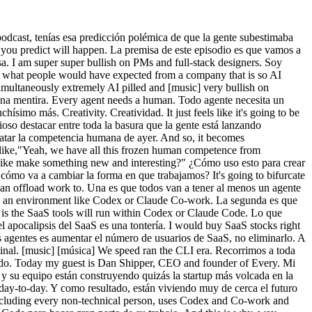
sponibles exclusivamente para los suscriptores del newsletter de Lenny. With that, I bring you Dan Con esto, os presento a Dan. [music] [música] Dan, thank you so much for being here and welcome back to the podcast. Dan, muchas gracias por estar aquí y bienvenido de nuevo al podcast. Thanks for having me. Gracias por invitarme. Always a pleasure to be with you. Siempre es un placer estar contigo. The last time you were on this podcast, you had this kind of it was almost like an offhand hot take that people were sleeping on cloud code and in particular cloud code for non-engineering work, for just like fixing files, sorting your hard drive, just all these things that people hadn't thought about. La última vez que estuviste en este podcast, tenías una especie de opinión atrevida casi de pasada de que la gente subestimaba Claude Code y, en particular, Claude Code para trabajo no técnico: arreglar archivos, ordenar el disco duro, todas esas cosas en las que nadie había pensado. Nobody was talking about this. Nadie hablaba de esto. This was a year ago. Fue hace un año. You were so unbelievably right about this. Tenías una razón increíble en esto. It's just like unreal what has happened since then. Es simplemente alucinante lo que ha pasado desde entonces. They built Cohere, which was this whole Construyeron Cohere, que era esto de They built on this very specific idea using Claude Code for non-technical work. Construyeron sobre esa idea muy específica de usar Claude Code para trabajo no técnico. A Codex is getting into this now. Y Codex se está sumando a esto ahora. I imagine you've been seeing this. Supongo que lo habrás visto. They're like leaning into this non-technical use of basically coding agents. Se están apoyando mucho en este uso no técnico de los agentes de codificación. I feel like this has also been a big part of Anthropic's success over the past year, just like how do non-technical people use this stuff? Siento que esto también ha sido una gran parte del éxito de Anthropic en el último año: ¿cómo usan los no técnicos todo esto? Uh so, you were just so go on this stuff. Así que, oye, estabas muy por delante en todo esto. I I I even wrote a newsletter post building on this idea. Yo incluso escribí un post en mi newsletter a partir de esta idea. I'm like,"Hey, this is you interesting. Me dije: «Oye, esto es interesante. I should dig into this." Debería profundizar en esto.» I asked people,"How do you use cloud code for non-engineering work?" Pregunté a la gente: «¿Cómo usáis Claude Code para trabajo no técnico?» And I just had like so many examples and it's like my second most popular post. Y tuve tantísimos ejemplos, y es mi segundo post más popular. So, uh clearly you uh you you have a unique glimpse into where things are heading. Claramente tienes una perspectiva única de hacia dónde van las cosas. So, the premise of this episode is we're going to go through uh what else you predict will happen in the future, how things will change for people building products. La premisa de este episodio es que vamos a repasar qué más predices que va a pasar en el futuro, cómo van a cambiar las cosas para quienes están construyendo productos. An