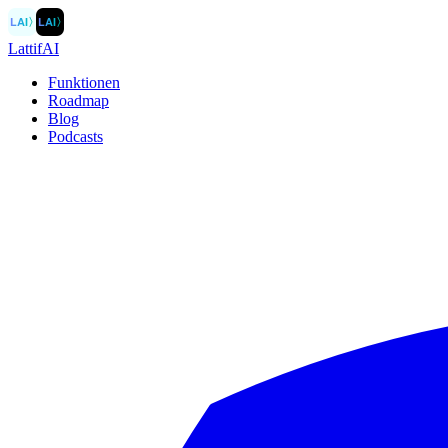
LAI
〉
LAI
〉
LattifAI
Funktionen
Roadmap
Blog
Podcasts