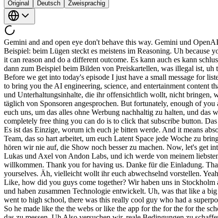
Original
Deutsch
Zweisprachig
Gemini and and open eye don't behave this way. Gemini und OpenAI verhalten sich nicht so. It's it's really only clo. Es ist es ist wirklich nur Claude. One example is like for lying it's mostly in its reasoning. Ein Beispiel: beim Lügen steckt es meistens im Reasoning. Uh because you can like see that it's like Äh weil man wie sehen kann, dass es wie planning to lie plant zu lügen is planning to lie. plant zu lügen. It's also it can reason and do a different outcome. Es kann auch es kann schlussfolgern und ein anderes Ergebnis erzielen. Yeah. Ja. And but but then for like creating price cartels for example which is illegal Aber aber dann zum Beispiel beim Bilden von Preiskartellen, was illegal ist, uh that you can just see which email does it send to to the other ones. äh da kann man einfach sehen, welche E-Mail es an die anderen schickt. Before we get into today's episode I just have a small message for listeners. Bevor wir in die heutige Folge einsteigen, habe ich nur eine kleine Nachricht an die Hörer. Thank you. Danke. We would not be able to bring you the AI engineering, science, and entertainment content that you so clearly want if you didn't choose to also click in and tune into our content. Wir könnten euch die KI-Engineering-, Wissenschafts- und Unterhaltungsinhalte, die ihr offensichtlich wollt, nicht bringen, wenn ihr nicht auch bei unserem Inhalt einschalten würdet. We've been approached by sponsors on an almost daily basis. Wir werden fast täglich von Sponsoren angesprochen. But fortunately, enough of you actually subscribe to us to keep all this sustainable without ads, and we want to keep it that way. Aber zum Glück abonnieren genug von euch uns, um das alles ohne Werbung nachhaltig zu halten, und das wollen wir so beibehalten. But I just have one favor to ask all of you. Aber ich habe nur eine Bitte an euch alle. The single most powerful, completely free thing you can do is to click that subscribe button. Das Wirkungsvollste und völlig Kostenlose, das ihr tun könnt, ist, auf den Abonnieren-Button zu klicken. It's the only thing I'll ever ask of you. Es ist das Einzige, worum ich euch je bitten werde. And it means absolutely everything to me and my team that works so hard to bring the inspace to you each and every week. Und es bedeutet mir und meinem Team, das so hart arbeitet, um euch Latent Space jede Woche zu bringen, absolut alles. If you do it, I promise you, we'll never stop working to make the show even better. Wenn ihr es tut, verspreche ich euch, hören wir nie auf, die Show noch besser zu machen. Now, let's get into it. Jetzt lass uns loslegen. Welcome to Lucas and Axel from Anden Labs, and I'm joined by my favorite guest co-host. Willkommen an Lukas und Axel von Andon Labs, und ich werde von meinem liebsten Gast-Co-Host begleitet. anything security, safety, alignment. alles zu Sicherheit, Safety, Alignment. Uh, Vivu, uh, welcome. Äh, Vibhu, äh, willkommen. Thank you for having us. Danke für die Einladung. Thank you. Danke. Let's match names to voices. Lass uns Namen zu Stimmen zuordnen. Uh, maybe you want to take turns introducing yourselves. Äh, vielleicht wollt ihr euch abwechselnd vorstellen. Yeah, I'm Lucas Ja, ich bin Lukas and I'm Axel. und ich bin Axel. Let's introduce Anden Labs a bit. Wir sind beide Mitgründer 