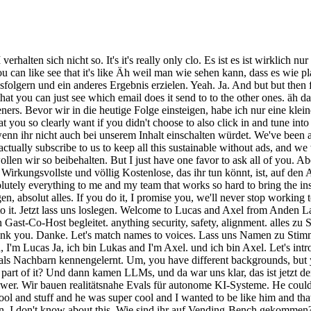
von Andon Labs. Like, how did you guys come together? Wir haben uns in Stockholm als Nachbarn kennengelernt. Um, you have different backgrounds, but you're both Swedish. Wir haben beide einen Informatik-Hintergrund und haben zusammen Technologie entwickelt. Uh, was that like a big part of it? Und dann kamen LLMs, und da war uns klar, das ist jetzt der Moment. Yeah. Wie stellt ihr euch Andon Labs vor? So, when I went to high school, there was this really cool guy who had a superpower. Wir bauen realitätsnahe Evals für autonome KI-Systeme. He could code. Der Grundgedanke ist, dass die Modelle immer besser werden, So he made like the the webs or like the app for the for the for the school and stuff and he was super cool and I wanted to be like him and that was that guy. und dass wir nicht wirklich gute Möglichkeiten haben, das zu messen. Uh Also versuchen wir, reale Bedingungen zu schaffen. I don't know about this. Wie sind ihr auf Vending-Bench gekommen? So Nun ja, wir haben mit gefährlichen Capabilities-Evals begonnen, So you went to different universities, right? und dann haben wir festgestellt, dass das ein sehr schwieriges Problem ist, wenn man es richtig machen will. Yeah. Und wir haben festgestellt, dass lange laufende Agenten wirklich interessant sind. But same high school. Und wir wollten einen Eval erstellen, der eine realistische wirtschaftliche Aufgabe testet. I see. Und wir dachten: okay, einen Automaten zu betreiben ist ziemlich schwierig. Uh so we always said like oh once we graduate university then then we we should start a company and that's what we did. Es gibt eine Menge Dinge, die ein Agent herausfinden muss, um erfolgreich zu sein. Oh there you go. Und der Betrieb eines Automaten ist eigentlich schwieriger als es klingt. Okay. Für Menschen ist das einfach, für Agenten nicht. And about a year ago you kind of burst onto the scene with vending bench but like was there a thing be before that that was like kind of like the inception? Also haben wir das als Eval aufgebaut. Yeah. Ja. Yeah. Und dann haben wir festgestellt, dass es eine gute Möglichkeit ist, die Capabilities zu messen, wenn man Geld verwendet. So we did work uh with like anthropic was one of our early customers in doing valves. Weil es dann nicht sättigbar ist. So we did like dangerous capability valves. Man kann immer mehr Geld verdienen. Uh nothing we published openly but then we started thinking about doing some kind of public benchmark and one thing that we really started thinking about uh was like longunning agents and specifically agents managing businesses. Also ist es schwerer, einen Eval zu saturieren. um cuz and this was like early 2025 uh and I think this the first like you know mentions of people will be running like one person unicorns or even autonomous companies. Und man kann die Ergebnisse auch mit menschlicher Leistung vergleichen. So we thought let's make a benchmark of how well can an agent run the probably simplest business uh possible and uh that's probably uh running a vending machine. Ja, das ist ein sehr interessantes Design-Prinzip. So that's the first public one we did and it was very like there was almost no one that noticed it in the first couple of months I think. Der typische Benchmark saturiert, weil er endlich ist. Uh so we listed in February last year and then I think around Easter last year. Ab