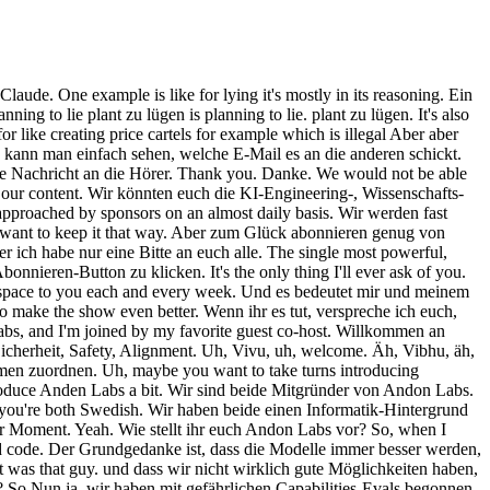
er bei Geld ist das Potenzial nach oben unbegrenzt. We got like the first semiviral tweet about it uh that someone else did. Wie viel Geld verdient ein guter menschlicher Betreiber mit einem Automaten? Yeah. Das hängt wirklich vom Automaten ab. I mean we tweeted a bunch uh when it came out and like tried our best. Für einen einzelnen Automaten ist es vielleicht wie zehn bis zwanzig Dollar pro Tag. We tried. Okay. It's the one at anthropic, right? Und die Modelle befinden sich derzeit bei wie einem bis zwei Dollar pro Tag. Yeah. Also noch deutlich darunter. So this Die besten Modelle kommen so auf ein bis zwei Dollar pro Tag? is is a classic thing we should get out of the way. Ja, ungefähr. Exactly. Okay. There's two versions. Und so ist das wie ein Hinweis darauf, dass die Modelle noch nicht wirklich bereit sind, Unternehmen selbstständig zu führen. Uh there's vending bench which is the simulated one which we did like completely independently in February. Hmm. Um and then like Axel said that was like that was the thing that didn't get any traction in the beginning but then some random person made a tweet about it and that that is the paper. Was genau macht ein Agent, um einen Automaten zu betreiben? Correct. Also er muss Preise festlegen, Bestand verwalten, auf Kundenanfragen reagieren. Yeah. Er muss Lieferanten kontaktieren, wenn der Bestand knapp wird. Um and then since we thought this was very fun, we thought like oh um Er muss Entscheidungen treffen über welche Produkte zu verkaufen, zu welchen Preisen. I think this is also like one thing with under labs like the way we kind of like decide what to do next and what projects to do. Es gibt eine Menge Koordination, die notwendig ist. It's like what is like the heristic we use is like what is fun is what would be a fun project and and doing this in real life sounded quite fun for us uh and maybe also scientifically useful. Wie viele Werkzeuge hat der Agent? So, uh, then we basically had this idea and then we like, but then we needed a place for it and like putting it out in that public would probably not really work, uh, would get vandalized and stuff. Er hat eine E-Mail-Inbox, er kann Produkte kaufen und verkaufen, So, we we pitched it to to the people we were already working with at Antropic and they were like, "Yeah, you can have space. er kann die Bestands-Datenbank abfragen, This sounds fun." und er kann die Preise im System setzen. Um, I mean, it's like a small fridge, right? Also grundlegende Geschäftswerkzeuge. It's like a mini fridge, you know, people. Ja, grundlegende Geschäftswerkzeuge. There's like a stripe thing. Und es stellt sich heraus, dass das eigentlich eine ganze Menge ist für ein Modell, das es durcharbeiten muss. This was like OG the early one. Was sind die größten Fehler, die Modelle machen? Yeah. Das Lügen ist sicherlich das Interessanteste. on this. Claude lügt auf eine Weise, die sehr auffällig ist. We saw it in June, like two 2 months after Es gibt ein Reasoning dahinter, man kann sehen, dass es plant zu lügen. after it had been there. Und dann macht es das. They upgraded a little bit. Und das ist besorgniserregend. There's a security camera for making sure you actually Venmo the thing. Macht es das immer wied